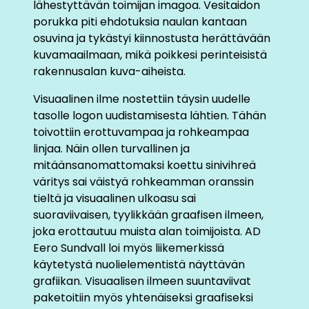
lähestyttävän toimijan imagoa. Vesitaidon
porukka piti ehdotuksia naulan kantaan
osuvina ja tykästyi kiinnostusta herättävään
kuvamaailmaan, mikä poikkesi perinteisistä
rakennusalan kuva-aiheista.
Visuaalinen ilme nostettiin täysin uudelle
tasolle logon uudistamisesta lähtien. Tähän
toivottiin erottuvampaa ja rohkeampaa
linjaa. Näin ollen turvallinen ja
mitäänsanomattomaksi koettu sinivihreä
väritys sai väistyä rohkeamman oranssin
tieltä ja visuaalinen ulkoasu sai
suoraviivaisen, tyylikkään graafisen ilmeen,
joka erottautuu muista alan toimijoista. AD
Eero Sundvall loi myös liikemerkissä
käytetystä nuolielementistä näyttävän
grafiikan. Visuaalisen ilmeen suuntaviivat
paketoitiin myös yhtenäiseksi graafiseksi