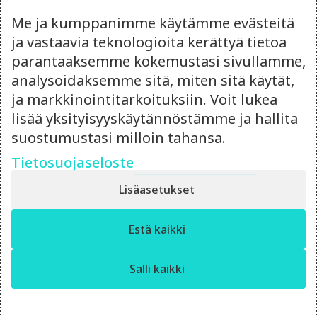
Me ja kumppanimme käytämme evästeitä
ja vastaavia teknologioita kerättyä tietoa
parantaaksemme kokemustasi sivullamme,
analysoidaksemme sitä, miten sitä käytät,
ja markkinointitarkoituksiin. Voit lukea
lisää yksityisyyskäytännöstämme ja hallita
suostumustasi milloin tahansa.
Tietosuojaseloste
Lisäasetukset
✕
Estä kaikki
Moro! Miten voin auttaa?
Salli kaikki
Lisää referenssejä