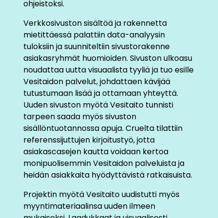
ohjeistoksi.
Verkkosivuston sisältöä ja rakennetta
mietittäessä palattiin data-analyysin
tuloksiin ja suunniteltiin sivustorakenne
asiakasryhmät huomioiden. Sivuston ulkoasu
noudattaa uutta visuaalista tyyliä ja tuo esille
Vesitaidon palvelut, johdattaen kävijää
tutustumaan lisää ja ottamaan yhteyttä.
Uuden sivuston myötä Vesitaito tunnisti
tarpeen saada myös sivuston
sisällöntuotannossa apuja. Cruelta tilattiin
referenssijuttujen kirjoitustyö, jotta
asiakascasejen kautta voidaan kertoa
monipuolisemmin Vesitaidon palveluista ja
heidän asiakkaita hyödyttävistä ratkaisuista.
Projektin myötä Vesitaito uudistutti myös
myyntimateriaalinsa uuden ilmeen
mukaiseksi. Laadukkaat ja visuaalisesti