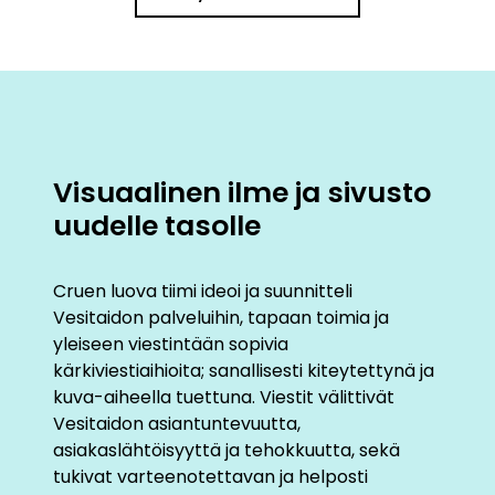
markkinointiviestinnän kärkien ja
visuaalisen ilmeen suunnittelu
Työpaja verkkosivustosta ja
prototyypin katselmus
Viimeistelypalaveri visuaalisen ilmeestä
ja verkkosivujen viimeistellyistä
näkymistä
Visuaalinen ilme ja sivusto
uudelle tasolle
Cruen luova tiimi ideoi ja suunnitteli
Vesitaidon palveluihin, tapaan toimia ja
yleiseen viestintään sopivia
kärkiviestiaihioita; sanallisesti kiteytettynä ja
kuva-aiheella tuettuna. Viestit välittivät
Vesitaidon asiantuntevuutta,
asiakaslähtöisyyttä ja tehokkuutta, sekä
tukivat varteenotettavan ja helposti