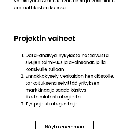
yhteistyönä Cruen luovan tiimin ja Vesitaidon
ammattilaisten kanssa.
Projektin vaiheet
Data-analyysi nykyisistä nettisivuista:
sivujen toimivuus ja avainsanat, joilla
kotisivulle tullaan
Ennakkokysely Vesitaidon henkilöstölle,
tarkoituksena selvittää yrityksen
markkinaa ja saada käsitys
liiketoimintastrategiasta
Työpaja strategiasta ja
brändiattribuuteista, kilpailijoiden
benchmark ja asiakasprofiilit
Työpaja brändin uusista suuntaviivoista;