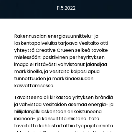
11.5.2022
Rakennusalan energiasuunnittelu- ja
laskentapalveluita tarjoava Vesitaito otti
yhteyttä Creative Crueen selkeä tavoite
mielessään: positiivinen perheyrityksen
imago ei riittävästi vahvistanut jalansijaa
markkinoilla, ja Vesitaito kaipasi apua
tunnettuuden ja markkinaosuuden
kasvattamisessa.
Tavoitteena oli kirkastaa yrityksen brändiä
ja vahvistaa Vesitaidon asemaa energia- ja
hiilijalanjälkilaskentaan erikoistuneena
insinööri- ja konsulttitoimistona. Tätä
tavoitetta kohti startattiin työpajatoiminta