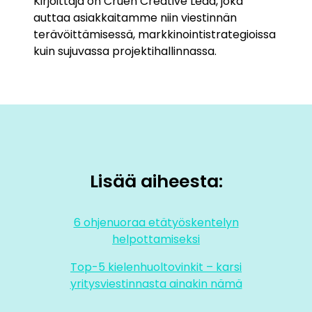
Kirjoittaja on Cruen Creative Lead, joka
auttaa asiakkaitamme niin viestinnän
terävöittämisessä, markkinointistrategioissa
kuin sujuvassa projektihallinnassa.
Lisää aiheesta:
6 ohjenuoraa etätyöskentelyn
helpottamiseksi
Top-5 kielenhuoltovinkit – karsi
yritysviestinnasta ainakin nämä