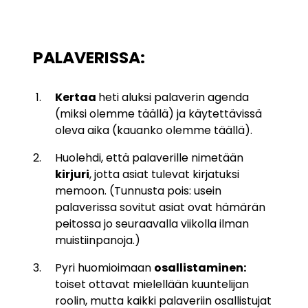
PALAVERISSA:
Kertaa
heti aluksi
palaverin agenda
(miksi olemme täällä) ja käytettävissä
oleva aika (kauanko olemme täällä).
Huolehdi, että palaverille nimetään
kirjuri
, jotta asiat tulevat kirjatuksi
memoon. (Tunnusta pois: usein
palaverissa sovitut asiat ovat hämärän
peitossa jo seuraavalla viikolla ilman
muistiinpanoja.)
Pyri huomioimaan
osallistaminen:
toiset ottavat mielellään kuuntelijan
roolin, mutta kaikki palaveriin osallistujat