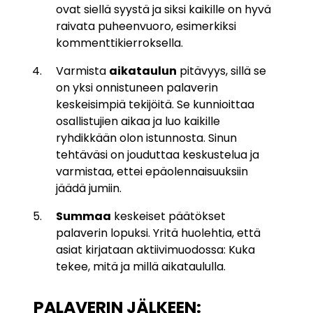
ovat siellä syystä ja siksi kaikille on hyvä
raivata puheenvuoro, esimerkiksi
kommenttikierroksella.
Varmista
aikataulun
pitävyys, sillä se
on yksi onnistuneen palaverin
keskeisimpiä tekijöitä. Se kunnioittaa
osallistujien aikaa ja luo kaikille
ryhdikkään olon istunnosta. Sinun
tehtäväsi on jouduttaa keskustelua ja
varmistaa, ettei epäolennaisuuksiin
jäädä jumiin.
Summaa
keskeiset päätökset
palaverin lopuksi. Yritä huolehtia, että
asiat kirjataan aktiivimuodossa: Kuka
tekee, mitä ja millä aikataululla.
PALAVERIN JÄLKEEN: