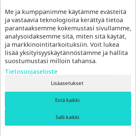
Me ja kumppanimme käytämme evästeitä
ja vastaavia teknologioita kerättyä tietoa
parantaaksemme kokemustasi sivullamme,
analysoidaksemme sitä, miten sitä käytät,
ja markkinointitarkoituksiin. Voit lukea
lisää yksityisyyskäytännöstämme ja hallita
14.4.2026
suostumustasi milloin tahansa.
Ulkoistettu
Tietosuojaseloste
markkinointipäällikkö vai
oma rekrytointi?
Lisäasetukset
Punnitse ulkoistetun markkinointipäällikön
✕
Estä kaikki
Moro! Miten voin auttaa?
joustavuus ja rekrytoinnin hinta – kumpi
kannattaa?
Salli kaikki