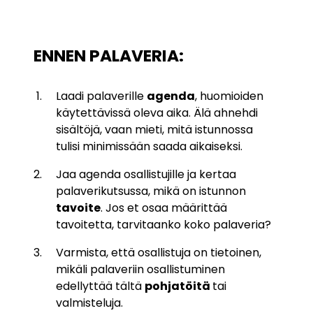
ENNEN PALAVERIA:
Laadi palaverille
agenda
, huomioiden
käytettävissä oleva aika. Älä ahnehdi
sisältöjä, vaan mieti, mitä istunnossa
tulisi minimissään saada aikaiseksi.
Jaa agenda osallistujille ja kertaa
palaverikutsussa, mikä on istunnon
tavoite
. Jos et osaa määrittää
tavoitetta, tarvitaanko koko palaveria?
Varmista, että osallistuja on tietoinen,
mikäli palaveriin osallistuminen
edellyttää tältä
pohjatöitä
tai
valmisteluja.