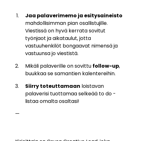
Jaa palaverimemo ja esitysaineisto
mahdollisimman pian osallistujille.
Viestissä on hyvä kerrata sovitut
työnjaot ja aikataulut, jotta
vastuuhenkilöt bongaavat nimensä ja
vastuunsa jo viestistä.
Mikäli palaverille on sovittu
follow-up
,
buukkaa se samantien kalentereihin.
Siirry toteuttamaan
loistavan
palaverisi tuottamaa selkeää to do -
listaa omalta osaltasi!
—