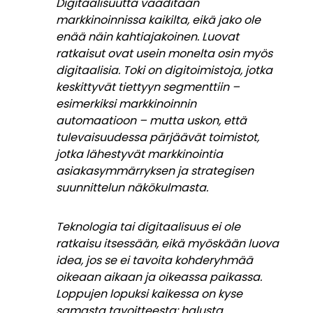
Digitaalisuutta vaaditaan
markkinoinnissa kaikilta, eikä jako ole
enää näin kahtiajakoinen. Luovat
ratkaisut ovat usein monelta osin myös
digitaalisia. Toki on digitoimistoja, jotka
keskittyvät tiettyyn segmenttiin –
esimerkiksi markkinoinnin
automaatioon – mutta uskon, että
tulevaisuudessa pärjäävät toimistot,
jotka lähestyvät markkinointia
asiakasymmärryksen ja strategisen
suunnittelun näkökulmasta.
Teknologia tai digitaalisuus ei ole
ratkaisu itsessään, eikä myöskään luova
idea, jos se ei tavoita kohderyhmää
oikeaan aikaan ja oikeassa paikassa.
Loppujen lopuksi kaikessa on kyse
samasta tavoitteesta: halusta