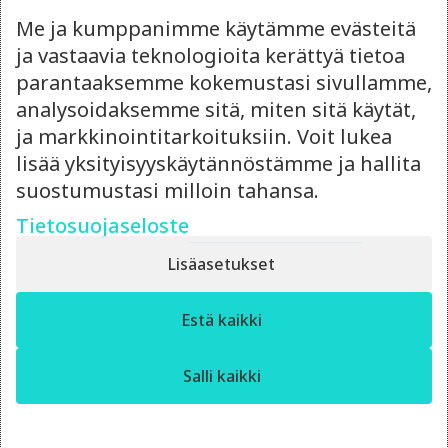
Me ja kumppanimme käytämme evästeitä
ja vastaavia teknologioita kerättyä tietoa
parantaaksemme kokemustasi sivullamme,
analysoidaksemme sitä, miten sitä käytät,
ja markkinointitarkoituksiin. Voit lukea
lisää yksityisyyskäytännöstämme ja hallita
Lue myös
suostumustasi milloin tahansa.
Tietosuojaseloste
Lisäasetukset
✕
Estä kaikki
Moro! Miten voin auttaa?
Salli kaikki