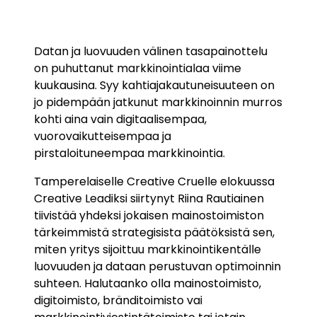
Datan ja luovuuden välinen tasapainottelu
on puhuttanut markkinointialaa viime
kuukausina. Syy kahtiajakautuneisuuteen on
jo pidempään jatkunut markkinoinnin murros
kohti aina vain digitaalisempaa,
vuorovaikutteisempaa ja
pirstaloituneempaa markkinointia.
Tamperelaiselle Creative Cruelle elokuussa
Creative Leadiksi siirtynyt Riina Rautiainen
tiivistää yhdeksi jokaisen mainostoimiston
tärkeimmistä strategisista päätöksistä sen,
miten yritys sijoittuu markkinointikentälle
luovuuden ja dataan perustuvan optimoinnin
suhteen. Halutaanko olla mainostoimisto,
digitoimisto, bränditoimisto vai