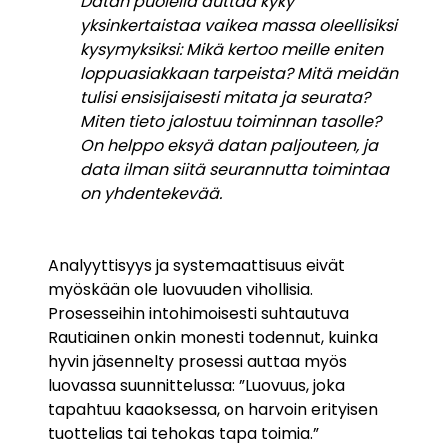
Datan puolella auttaa kyky
yksinkertaistaa vaikea massa oleellisiksi
kysymyksiksi: Mikä kertoo meille eniten
loppuasiakkaan tarpeista? Mitä meidän
tulisi ensisijaisesti mitata ja seurata?
Miten tieto jalostuu toiminnan tasolle?
On helppo eksyä datan paljouteen, ja
data ilman siitä seurannutta toimintaa
on yhdentekevää.
Analyyttisyys ja systemaattisuus eivät
myöskään ole luovuuden vihollisia.
Prosesseihin intohimoisesti suhtautuva
Rautiainen onkin monesti todennut, kuinka
hyvin jäsennelty prosessi auttaa myös
luovassa suunnittelussa: ”Luovuus, joka
tapahtuu kaaoksessa, on harvoin erityisen
tuottelias tai tehokas tapa toimia.”