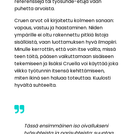
referenssejä tai työsuhde-etuja vaan
puhetta arvoista.
Cruen arvot oli kirjoitettu kolmeen sanaan:
vapaus, vastuu ja haastaminen. Niiden
ympärille ei oltu rakennettu pitkiä listoja
sisällöistä, vaan luottamuksen hyvä ilmapiiri.
Minulle kerrottiin, että voin itse valita, missä
teen töitä, pääsen vaikuttamaan sisäiseen
tekemiseen ja lisäksi Cruella voi käyttää joka
viikko työtunnin itsensä kehittämiseen,
miten ikinä sen haluaa toteuttaa. Kuulosti
hyvältä suhteelta.
Tässä ensimmäinen iso oivallukseni
työsuhteista ja parisuhteista: suuntaa