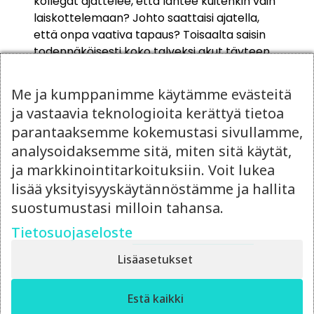
kollegat ajattelee, että lähtee kuitenkin vain
laiskottelemaan? Johto saattaisi ajatella,
että onpa vaativa tapaus? Toisaalta saisin
todennäköisesti koko talveksi akut täyteen
aurinkoenergiaa.”
Me ja kumppanimme käytämme evästeitä
Siinä ajatusmylly, josta pysäytin itseni.
ja vastaavia teknologioita kerättyä tietoa
Olemme aikuisessa suhteessa, joka
pohjautuu luottamukseen. On minun
parantaaksemme kokemustasi sivullamme,
vastuullani avata suuni ja kommunikoida
analysoidaksemme sitä, miten sitä käytät,
tarpeeni, jos koen että jaksamiseni hiipuu. On
ja markkinointitarkoituksiin. Voit lukea
yhteisellä vastuulla muistaa yhä uudelleen,
lisää yksityisyyskäytännöstämme ja hallita
mitä valitsimme kun valitsimme toisemme.
suostumustasi milloin tahansa.
Vapaus, vastuu, haastaminen.
Tietosuojaseloste
Lisäasetukset
✕
Estä kaikki
Moro! Miten voin auttaa?
Siinä kolmas tekijä kestävään