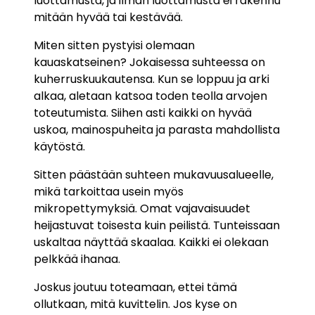
luottamusta, ja ilman luottamusta ei rakennu
mitään hyvää tai kestävää.
Miten sitten pystyisi olemaan
kauaskatseinen? Jokaisessa suhteessa on
kuherruskuukautensa. Kun se loppuu ja arki
alkaa, aletaan katsoa toden teolla arvojen
toteutumista. Siihen asti kaikki on hyvää
uskoa, mainospuheita ja parasta mahdollista
käytöstä.
Sitten päästään suhteen mukavuusalueelle,
mikä tarkoittaa usein myös
mikropettymyksiä. Omat vajavaisuudet
heijastuvat toisesta kuin peilistä. Tunteissaan
uskaltaa näyttää skaalaa. Kaikki ei olekaan
pelkkää ihanaa.
Joskus joutuu toteamaan, ettei tämä
ollutkaan, mitä kuvittelin. Jos kyse on