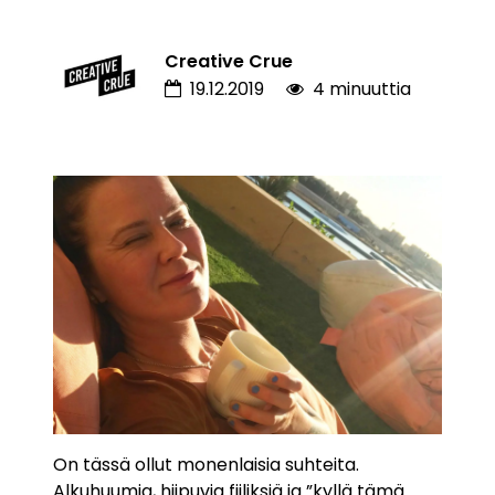
Creative Crue
19.12.2019
4 minuuttia
On tässä ollut monenlaisia suhteita.
Alkuhuumia, hiipuvia fiiliksiä ja ”kyllä tämä