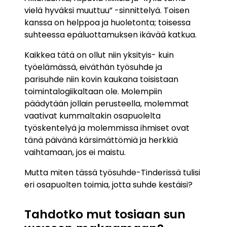
vielä hyväksi muuttuu” -sinnittelyä. Toisen
kanssa on helppoa ja huoletonta; toisessa
suhteessa epäluottamuksen ikävää katkua.
Kaikkea tätä on ollut niin yksityis- kuin
työelämässä, eiväthän työsuhde ja
parisuhde niin kovin kaukana toisistaan
toimintalogiikaltaan ole. Molempiin
päädytään jollain perusteella, molemmat
vaativat kummaltakin osapuolelta
työskentelyä ja molemmissa ihmiset ovat
tänä päivänä kärsimättömiä ja herkkiä
vaihtamaan, jos ei maistu.
Mutta miten tässä työsuhde-Tinderissä tulisi
eri osapuolten toimia, jotta suhde kestäisi?
Tahdotko mut tosiaan sun