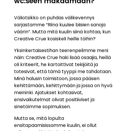
wc:seen makaamaan?
Väliotsikko on puhdas välikevennys
sarjastamme “Riina kuulee biisien sanoja
väärin”. Mutta mitä kuulin siinä kohtaa, kun
Creative Crue kosiskeli heille töihin?
Yksinkertaisestihan teerenpelimme meni
näin: Creative Crue haki lisää osaajia, heillä
oli kriteerit, he kartoittivat tekijöitä ja
totesivat, että tämä tyyppi me tahdotaan.
Minä halusin toimistoon, jossa pääsen
kehittämään, kehittymään ja jossa on hyvä
meininki. Ajatukset kohtasivat,
ensivaikutelmat olivat positiiviset ja
sinetöimme sopimuksen.
Mutta se, mitä lopulta
ensitapaamisissamme kuulin, ei ollut