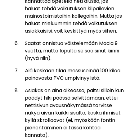
kannattaa opetella heti alussa, jos
haluat tehdä vaikutuksen kilpailevien
mainostoimistoihin kollegoihin. Mutta jos
haluat mieluummin tehdä vaikutuksen
asiakkaisiisi, voit keskittyä myös siihen.
Saatat onnistua väistelemään Macia 9
vuotta, mutta lopulta se saa sinut kiinni
(hyvä niin).
Älä koskaan tilaa messuseinää 100 kiloa
painavasta PVC umpivinyylistä.
Asiakas on aina oikeassa, paitsi silloin kun
päädyt hiki päässä selvittämään, ettei
nettisivun avausnäkymässä tarvitse
näkyä aivan kaikki sisältö, koska ihmiset
kyllä skrollaavat (ei, myöskään fontin
pienentäminen ei tässä kohtaa
kannata).