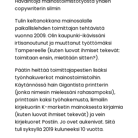
Havaintoja mainostoimistotyöstä yhden
copywriterin silmin
Tulin keltanokkana mainosalalle
paikallislehden toimittajan tehtävistä
vuonna 2009. Olin kaupunki-ikävissäni
irtisanoutunut ja muuttanut työttömäksi
Tampereelle (kuten luovat ihmiset tekevät:
toimitaan ensin, mietitään sitten?).
Päätin heittää toimittajapestien lisäksi
työnhakuverkot mainostoimistoihin.
Käytännössä hain Gigantista printterin
(jonka nimesin mielessäni rahasampoksi),
printtasin kaksi työhakemusta, liimailin
kirjekuoriin K-marketin mainoksesta kirjaimia
(kuten luovat ihmiset tekevät) ja vein
kirjekuoret Postiin. Jo ovet aukenivat. Siitä
tuli syksyllä 2019 kuluneeksi 10 vuotta.