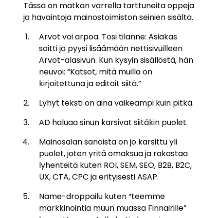
Tässä on matkan varrella tarttuneita oppeja
ja havaintoja mainostoimiston seinien sisältä.
Arvot voi arpoa. Tosi tilanne: Asiakas
soitti ja pyysi lisäämään nettisivuilleen
Arvot-alasivun. Kun kysyin sisällöstä, hän
neuvoi: “Katsot, mitä muilla on
kirjoitettuna ja editoit siitä.”
Lyhyt teksti on aina vaikeampi kuin pitkä.
AD haluaa sinun karsivat siitäkin puolet.
Mainosalan sanoista on jo karsittu yli
puolet, joten yritä omaksua ja rakastaa
lyhenteitä kuten ROI, SEM, SEO, B2B, B2C,
UX, CTA, CPC ja erityisesti ASAP.
Name-droppailu kuten “teemme
markkinointia muun muassa Finnairille”