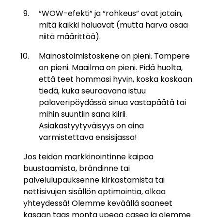
“WOW-efekti” ja “rohkeus” ovat jotain,
mitä kaikki haluavat (mutta harva osaa
niitä määrittää).
Mainostoimistoskene on pieni. Tampere
on pieni. Maailma on pieni. Pidä huolta,
että teet hommasi hyvin, koska koskaan
tiedä, kuka seuraavana istuu
palaveripöydässä sinua vastapäätä tai
mihin suuntiin sana kiirii.
Asiakastyytyväisyys on aina
varmistettava ensisijassa!
Jos teidän markkinointinne kaipaa
buustaamista, brändinne tai
palvelulupauksenne kirkastamista tai
nettisivujen sisällön optimointia, olkaa
yhteydessä! Olemme keväällä saaneet
kasaan taas monta upeaa casea ja olemme