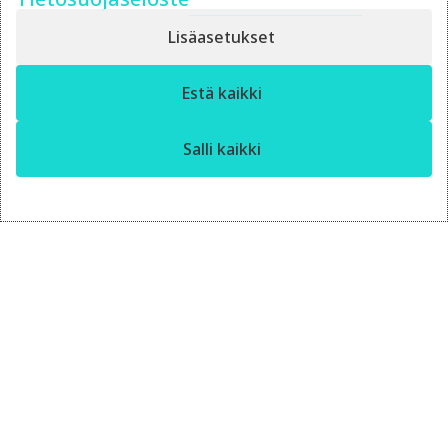
Lisäasetukset
✕
Estä kaikki
Moro! Miten voin auttaa?
14.4.2026
Salli kaikki
Ulkoistettu
markkinointipäällikkö vai
oma rekrytointi?
Punnitse ulkoistetun markkinointipäällikön
joustavuus ja rekrytoinnin hinta – kumpi
kannattaa?