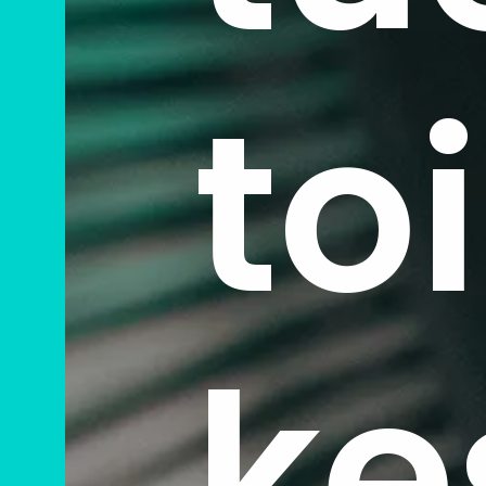
to
ke