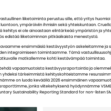
astuullinen liiketoiminta perustuu sille, että yritys huomio
 luontoon, ympäröiviin ihmisiin sekä yhteiskuntaan. Cru
ä kehitys ei ole ainoastaan elintärkeää ympäristön ja yht
s edistää liiketoiminnan pitkäaikaista menestystä.
lla avaamme ensimmäisiä kestävyystyön askeleitamme ja
uden integroimiseen toimintaamme. Tämä vastuullisuusohj
jatkuvalle matkallemme kohti kestävämpää toimintaa.
ehdä vapaamuotoista kestävyysraportointia ja olemmek
in yhdeksi tärkeimmistä kehityskohteistamme resurssim
nämme on luoda keväällä 2026 ensimmäinen vapaamuot
uusraporttimme, jonka viitekehyksenä hyödynnämme VSM
ntary Sustainability Reporting Standard for non-listen S