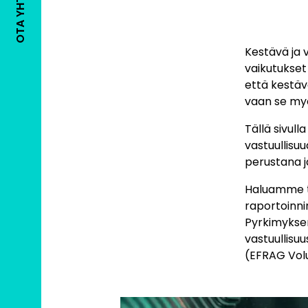
OTA YHTEYTTÄ
Kestävä ja v
vaikutukset
että kestäv
vaan se myö
Tällä sivu
vastuullisu
perustana 
Haluamme t
raportoinn
Pyrkimykse
vastuullis
(EFRAG Volu