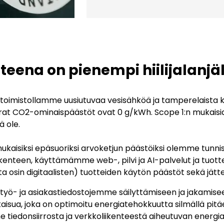
teena on pienempi hiilijalanjäl
oimistollamme uusiutuvaa vesisähköä ja tamperelaista 
at CO2-ominaispäästöt ovat 0 g/kWh. Scope 1:n mukaisia 
 ole.
ukaisiksi epäsuoriksi arvoketjun päästöiksi olemme tunni
kenteen, käyttämämme web-, pilvi ja AI-palvelut ja tu
a osin digitaalisten) tuotteiden käytön päästöt sekä jätte
ö- ja asiakastiedostojemme säilyttämiseen ja jakamisee
kaisua, joka on optimoitu energiatehokkuutta silmällä pit
tiedonsiirrosta ja verkkoliikenteestä aiheutuvan energi