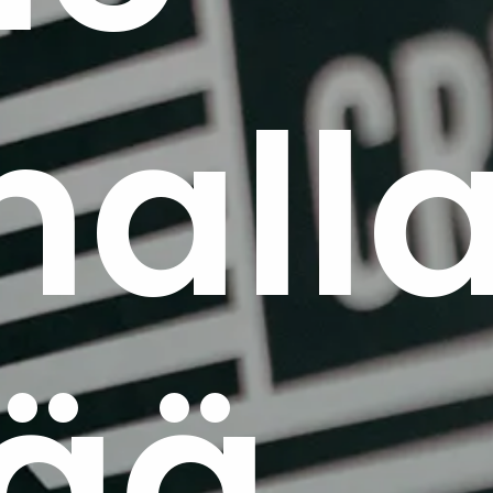
nnal
vää