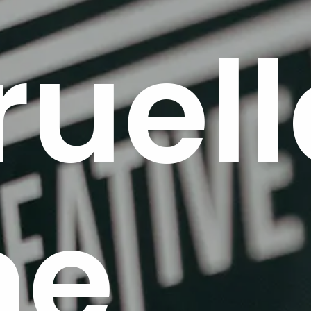
ruell
me