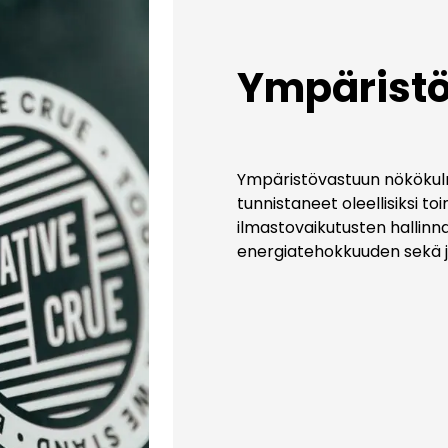
Ympärist
Ympäristövastuun nököku
tunnistaneet oleellisiksi to
ilmastovaikutusten hallinn
energiatehokkuuden sekä j