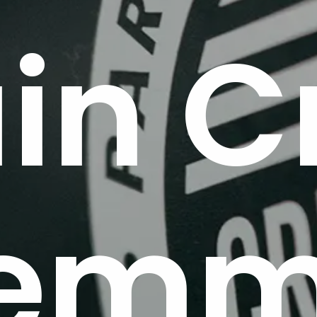
in C
uem