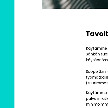
Tavoit
Käytämme t
Sähkön suor
käytännössä
Scope 3:n m
työmatkalii
(suurimmalt
Käytämme ty
palvelinrat
minimoimme 