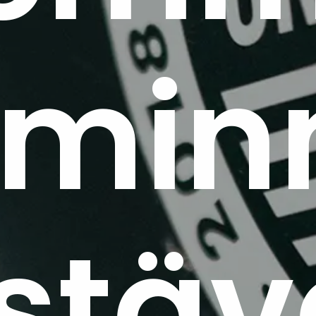
imi
stä