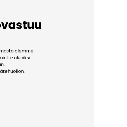
övastuu
lmasta olemme
iminta-alueiksi
an,
ätehuollon.