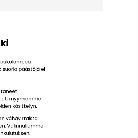
ki
kaukolämpöä.
suoria päästöjä ei
staneet
otteet, myymiemme
iden käsittelyn.
n vähävirtaista
äen. Valinnallamme
ankulutuksen.