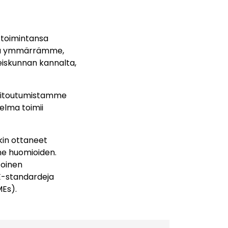
i toimintansa
ella ymmärrämme,
eiskunnan kannalta,
 sitoutumistamme
elma toimii
in ottaneet
me huomioiden.
oinen
E-standardeja
MEs).