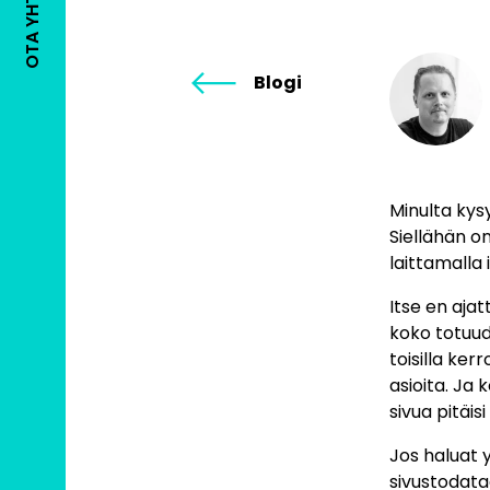
OTA YHTEYTTÄ
Blogi
Minulta kys
Siellähän o
laittamalla 
Itse en aja
koko totuude
toisilla ker
asioita. Ja 
sivua pitäisi
Jos haluat 
sivustodataa