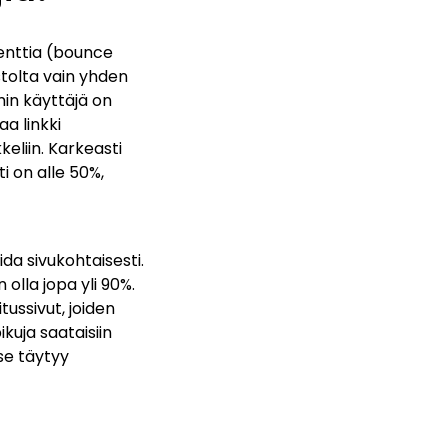
enttia (bounce
ustolta vain yhden
min käyttäjä on
a linkki
keliin. Karkeasti
i on alle 50%,
da sivukohtaisesti.
 olla jopa yli 90%.
tussivut, joiden
kuja saataisiin
 se täytyy