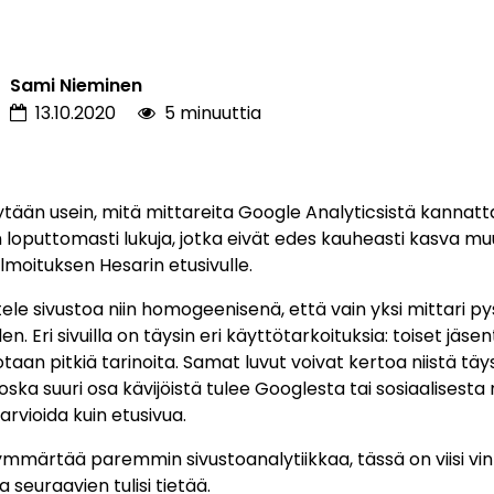
Sami Nieminen
13.10.2020
5 minuuttia
ytään usein, mitä mittareita Google Analyticsistä kannatta
n loputtomasti lukuja, jotka eivät edes kauheasti kasva mu
ilmoituksen Hesarin etusivulle.
ttele sivustoa niin homogeenisenä, että vain yksi mittari p
n. Eri sivuilla on täysin eri käyttötarkoituksia: toiset jäsen
rotaan pitkiä tarinoita. Samat luvut voivat kertoa niistä täy
koska suuri osa kävijöistä tulee Googlesta tai sosiaalisesta
 arvioida kuin etusivua.
ymmärtää paremmin sivustoanalytiikkaa, tässä on viisi vink
 seuraavien tulisi tietää.