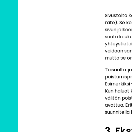
Sivustolta 
rate). Se ke
sivun jälke
saatu kouku
yhteystietoi
voidaan san
mutta se on
Toisaalta: 
poistumispr
Esimerkiksi 
Kun haluat k
välitön poi
avattua. Eri
suunnitella
3. Ek