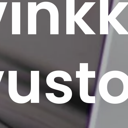
vinkk
vust