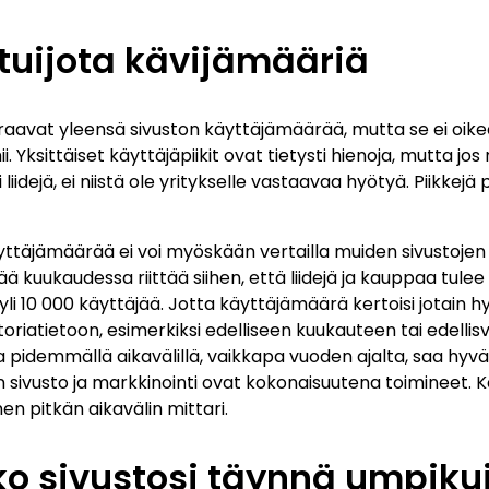
ä tuijota kävijämääriä
raavat yleensä sivuston käyttäjämäärää, mutta se ei oikea
ii. Yksittäiset käyttäjäpiikit ovat tietysti hienoja, mutta jos
iidejä, ei niistä ole yritykselle vastaavaa hyötyä. Piikkejä pi
yttäjämäärää ei voi myöskään vertailla muiden sivustojen k
ä kuukaudessa riittää siihen, että liidejä ja kauppaa tulee r
yli 10 000 käyttäjää. Jotta käyttäjämäärä kertoisi jotain hyö
storiatietoon, esimerkiksi edelliseen kuukauteen tai edelli
uja pidemmällä aikavälillä, vaikkapa vuoden ajalta, saa hy
en sivusto ja markkinointi ovat kokonaisuutena toimineet. 
inen pitkän aikavälin mittari.
ko sivustosi täynnä umpiku