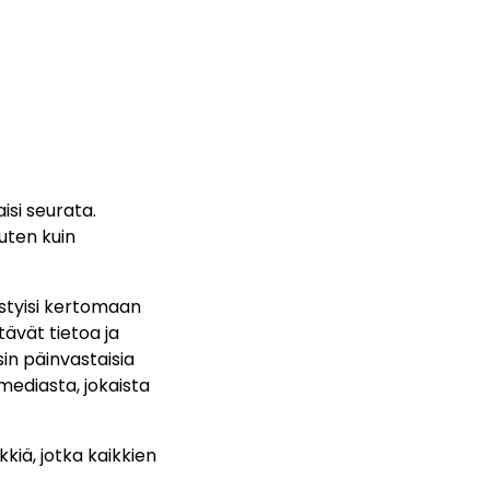
isi seurata.
uten kuin
ystyisi kertomaan
tävät tietoa ja
sin päinvastaisia
 mediasta, jokaista
kiä, jotka kaikkien