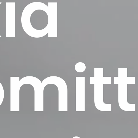
iä
omitt