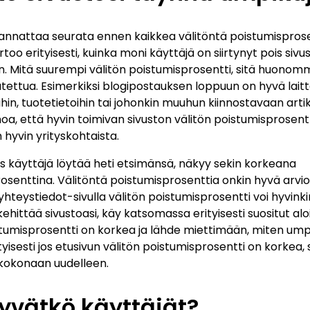
kannattaa seurata ennen kaikkea välitöntä poistumispros
rtoo erityisesti, kuinka moni käyttäjä on siirtynyt pois siv
en. Mitä suurempi välitön poistumisprosentti, sitä huonom
tettua. Esimerkiksi blogipostauksen loppuun on hyvä laitta
hin, tuotetietoihin tai johonkin muuhun kiinnostavaan artik
oa, että hyvin toimivan sivuston välitön poistumisprosentt
 hyvin yrityskohtaista.
jos käyttäjä löytää heti etsimänsä, näkyy sekin korkeana
osenttina. Välitöntä poistumisprosenttia onkin hyvä arvioi
yhteystiedot-sivulla välitön poistumisprosentti voi hyvinkin
ehittää sivustoasi, käy katsomassa erityisesti suositut aloi
stumisprosentti on korkea ja lähde miettimään, miten umpi
tyisesti jos etusivun välitön poistumisprosentti on korkea,
 kokonaan uudelleen.
syvätkö käyttäjät?