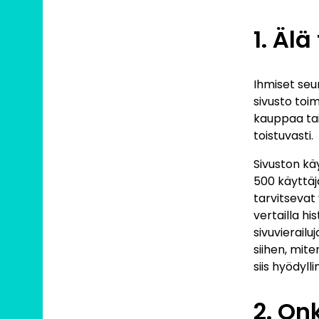
1. Äl
Ihmiset seu
sivusto toim
kauppaa tai l
toistuvasti.
Sivuston kä
500 käyttäjä
tarvitsevat 
vertailla hi
sivuvierail
siihen, mit
siis hyödyll
2. On