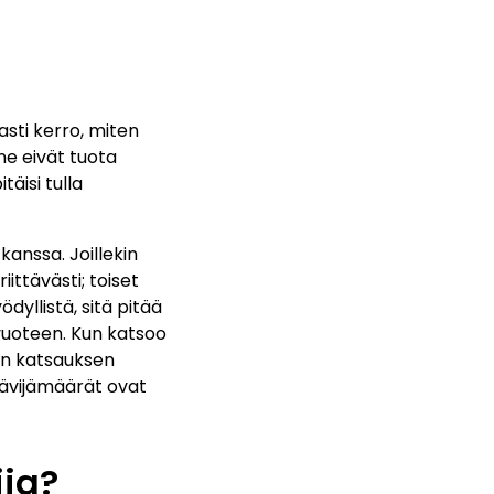
sti kerro, miten
 ne eivät tuota
täisi tulla
anssa. Joillekin
iittävästi; toiset
dyllistä, sitä pitää
svuoteen. Kun katsoo
vän katsauksen
Kävijämäärät ovat
jia?