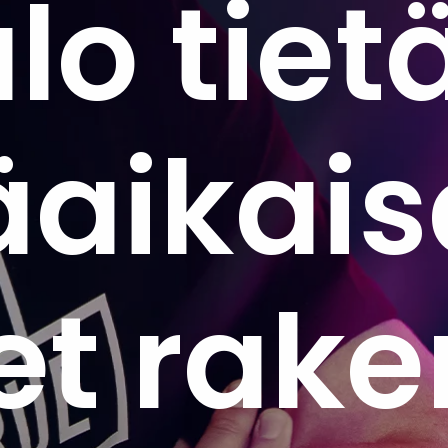
lo tiet
äaikais
t rake