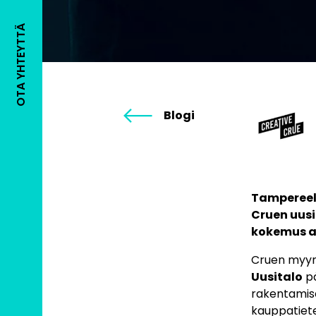
OTA YHTEYTTÄ
Blogi
Tampereell
Cruen uusi
kokemus a
Cruen myynt
Uusitalo
pä
rakentamise
kauppatiete