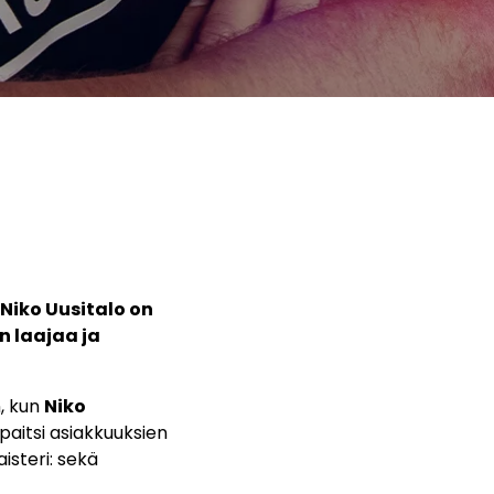
Niko Uusitalo on
n laajaa ja
, kun
Niko
aitsi asiakkuuksien
isteri: sekä