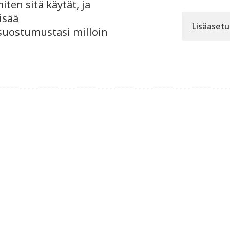
ten sitä käytät, ja
isää
Lisäaset
 suostumustasi milloin
6.4.2026
Core Web Vitals ja nopeus
vai
myynnin ja IT:n tukena
Core Web Vitals: nopeus joka palvelee
myyntiä ja IT:tä
äällikön
kumpi