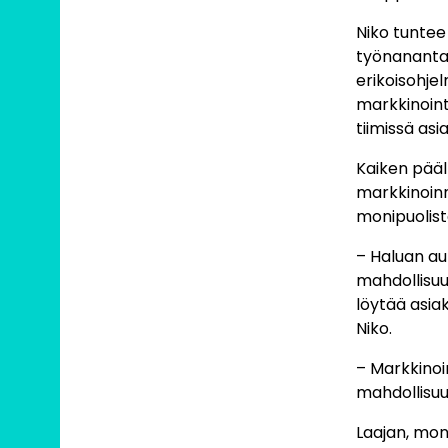
Niko tuntee 
työnanantaja
erikoisohjel
markkinoint
tiimissä as
Kaiken pääl
markkinoinn
monipuolist
– Haluan au
mahdollisuuk
löytää asiak
Niko.
– Markkinoin
mahdollisuuk
Laajan, mon