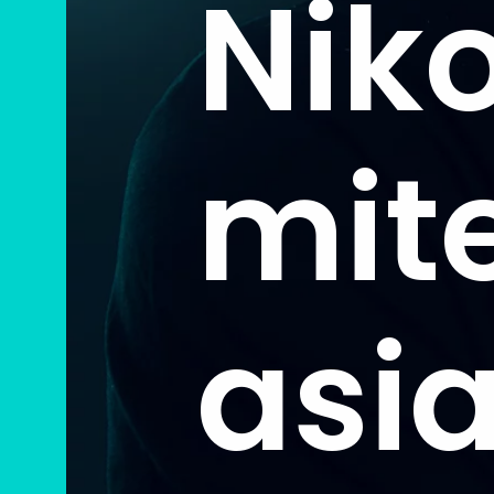
Niko
mite
asi