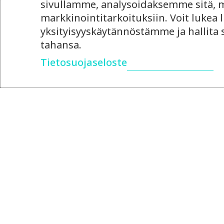
sivullamme, analysoidaksemme sitä, mi
markkinointitarkoituksiin. Voit lukea l
yksityisyyskäytännöstämme ja hallita
tahansa.
Tietosuojaseloste
14.4.2026
Ulkoistettu
markkinointipäällikkö 
oma rekrytointi?
Punnitse ulkoistetun markkinointip
joustavuus ja rekrytoinnin hinta – 
kannattaa?