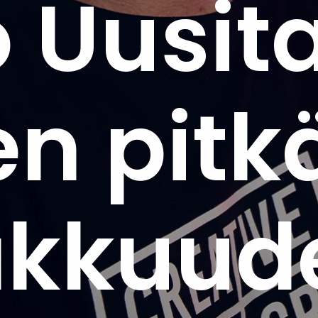
 Uusita
n pitk
akkuude