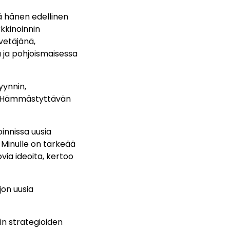
lä hänen edellinen
rkkinoinnin
 vetäjänä,
 ja pohjoismaisessa
yynnin,
e. Hämmästyttävän
innissa uusia
. Minulle on tärkeää
via ideoita, kertoo
jon uusia
in strategioiden