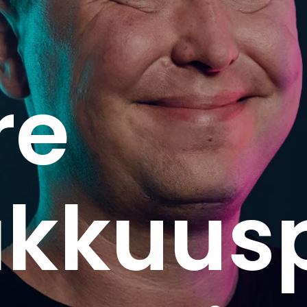
re
akkuus