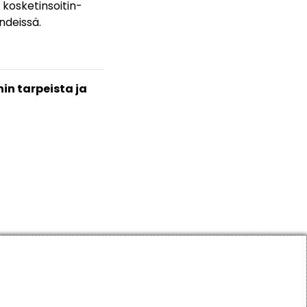
n kosketinsoitin-
ndeissä.
in tarpeista ja