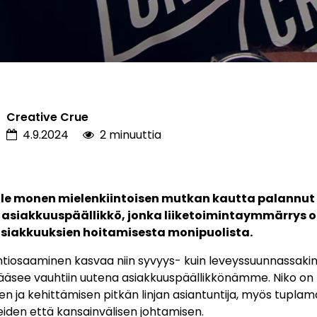
Creative Crue
4.9.2024
2 minuuttia
e monen mielenkiintoisen mutkan kautta palannut 
 asiakkuuspäällikkö, jonka liiketoimintaymmärrys o
siakkuuksien hoitamisesta monipuolista.
iosaaminen kasvaa niin syvyys- kuin leveyssuunnassakin
äsee vauhtiin uutena asiakkuuspäällikkönämme. Niko on p
n ja kehittämisen pitkän linjan asiantuntija, myös tuplama
iden että kansainvälisen johtamisen.