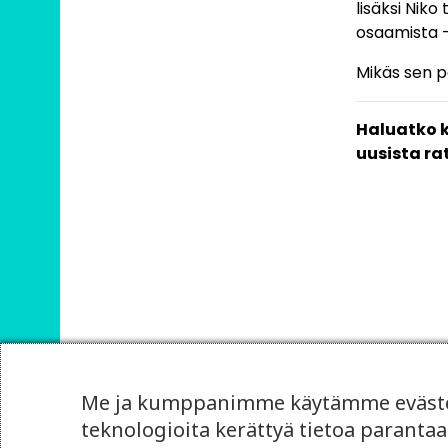
lisäksi Niko
osaamista –
Mikäs sen 
Haluatko k
uusista ra
Me ja kumppanimme käytämme evästei
teknologioita kerättyä tietoa paran