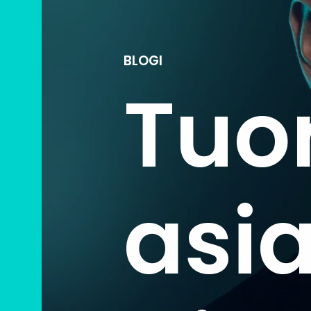
BLOGI
Tuo
asi