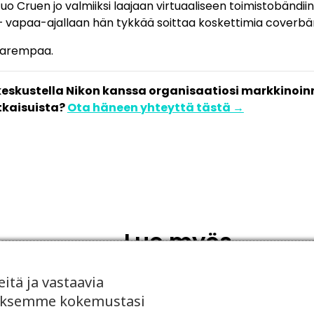
 tuo Cruen jo valmiiksi laajaan virtuaaliseen toimistobändii
 vapaa-ajallaan hän tykkää soittaa koskettimia coverbä
parempaa.
eskustella Nikon kanssa organisaatiosi markkinoinn
tkaisuista?
Ota häneen yhteyttä tästä →
Lue myös
tä ja vastaavia
taaksemme kokemustasi