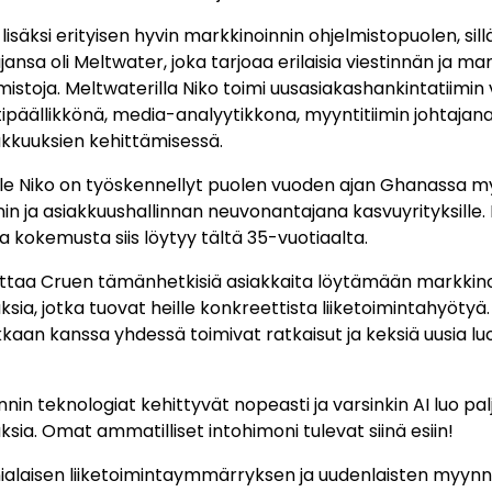
lisäksi erityisen hyvin markkinoinnin ohjelmistopuolen, sil
nsa oli Meltwater, joka tarjoaa erilaisia viestinnän ja ma
mistoja. Meltwaterilla Niko toimi uusasiakashankintatiimin
ipäällikkönä, media-analyytikkona, myyntitiimin johtajana
iakkuuksien kehittämisessä.
le Niko on työskennellyt puolen vuoden ajan Ghanassa m
in ja asiakkuushallinnan neuvonantajana kasvuyrityksill
a kokemusta siis löytyy tältä 35-vuotiaalta.
ttaa Cruen tämänhetkisiä asiakkaita löytämään markkino
sia, jotka tuovat heille konkreettista liiketoimintahyötyä
kaan kanssa yhdessä toimivat ratkaisut ja keksiä uusia luo
nin teknologiat kehittyvät nopeasti ja varsinkin AI luo pal
sia. Omat ammatilliset intohimoni tulevat siinä esiin!
ialaisen liiketoimintaymmärryksen ja uudenlaisten myynn