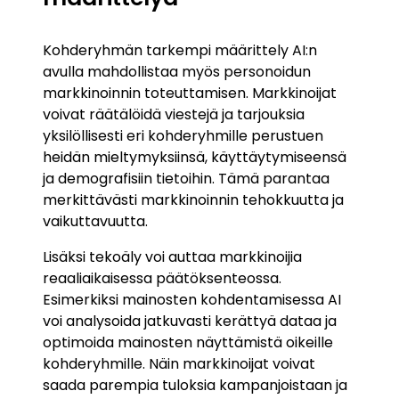
Kohderyhmän tarkempi määrittely AI:n
avulla mahdollistaa myös personoidun
markkinoinnin toteuttamisen. Markkinoijat
voivat räätälöidä viestejä ja tarjouksia
yksilöllisesti eri kohderyhmille perustuen
heidän mieltymyksiinsä, käyttäytymiseensä
ja demografisiin tietoihin. Tämä parantaa
merkittävästi markkinoinnin tehokkuutta ja
vaikuttavuutta.
Lisäksi tekoäly voi auttaa markkinoijia
reaaliaikaisessa päätöksenteossa.
Esimerkiksi mainosten kohdentamisessa AI
voi analysoida jatkuvasti kerättyä dataa ja
optimoida mainosten näyttämistä oikeille
kohderyhmille. Näin markkinoijat voivat
saada parempia tuloksia kampanjoistaan ja