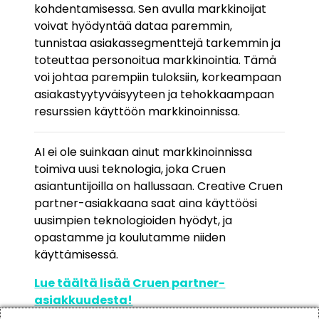
kohdentamisessa. Sen avulla markkinoijat
voivat hyödyntää dataa paremmin,
tunnistaa asiakassegmenttejä tarkemmin ja
toteuttaa personoitua markkinointia. Tämä
voi johtaa parempiin tuloksiin, korkeampaan
asiakastyytyväisyyteen ja tehokkaampaan
resurssien käyttöön markkinoinnissa.
AI ei ole suinkaan ainut markkinoinnissa
toimiva uusi teknologia, joka Cruen
asiantuntijoilla on hallussaan. Creative Cruen
partner-asiakkaana saat aina käyttöösi
uusimpien teknologioiden hyödyt, ja
opastamme ja koulutamme niiden
käyttämisessä.
Lue täältä lisää Cruen partner-
asiakkuudesta!