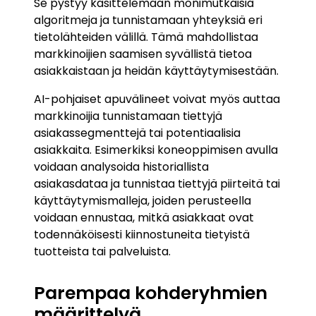
Se pystyy käsittelemään monimutkaisia
algoritmeja ja tunnistamaan yhteyksiä eri
tietolähteiden välillä. Tämä mahdollistaa
markkinoijien saamisen syvällistä tietoa
asiakkaistaan ja heidän käyttäytymisestään.
AI-pohjaiset apuvälineet voivat myös auttaa
markkinoijia tunnistamaan tiettyjä
asiakassegmenttejä tai potentiaalisia
asiakkaita. Esimerkiksi koneoppimisen avulla
voidaan analysoida historiallista
asiakasdataa ja tunnistaa tiettyjä piirteitä tai
käyttäytymismalleja, joiden perusteella
voidaan ennustaa, mitkä asiakkaat ovat
todennäköisesti kiinnostuneita tietyistä
tuotteista tai palveluista.
Parempaa kohderyhmien
määrittelyä