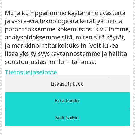
Me ja kumppanimme käytämme evästeitä
ja vastaavia teknologioita kerättyä tietoa
parantaaksemme kokemustasi sivullamme,
analysoidaksemme sitä, miten sitä käytät,
ja markkinointitarkoituksiin. Voit lukea
Lue myös
lisää yksityisyyskäytännöstämme ja hallita
suostumustasi milloin tahansa.
Tietosuojaseloste
Lisäasetukset
✕
Estä kaikki
Moro! Miten voin auttaa?
Salli kaikki