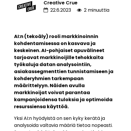
Creative Crue
22.6.2023
2 minuuttia
AI:n (tekoäly) rooli markkinoinnin
kohdentamisessa on kasvava ja
keskeinen. AI-pohjaiset apuvälineet
tarjoavat markkinoijille tehokkaita
työkaluja datan analysointiin,
asiakassegmenttien tunnistamiseen ja
kohderyhmien tarkempaan
määrittelyyn. Näiden avulla
markkinoijat voivat parantaa
kampanjoidensa tuloksia ja optimoida
resurssiensa käyttöä.
Yksi AI:n hyödyistä on sen kyky kerätä ja
analysoida valtavia määriä tietoa nopeasti.