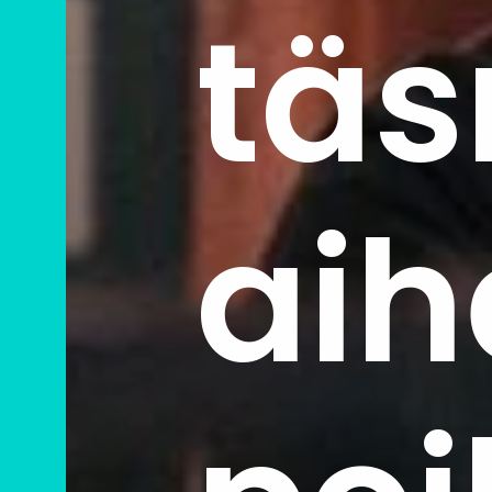
tä
ai