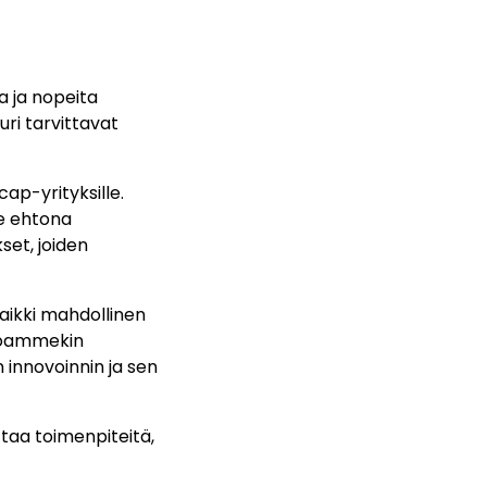
a ja nopeita
uri tarvittavat
cap-yrityksille.
le ehtona
set, joiden
aikki mahdollinen
rjoammekin
 innovoinnin ja sen
uttaa toimenpiteitä,