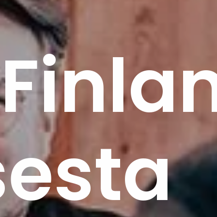
Finla
sesta