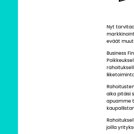
Nyt tarvita
markkinoint
eväät muute
Business Fin
Poikkeuksel
rahoituksell
liiketoimint
Rahoitusten
aika pitäis
apuamme tuk
kaupallista
Rahoituksell
joilla yrity