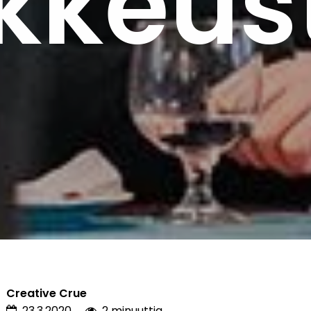
kkeus
Creative Crue
23.3.2020
2 minuuttia