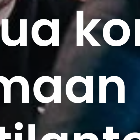
ua ko
amaan