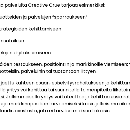
ia palveluita Creative Crue tarjoaa esimerkiksi:
tuotteiden ja palvelujen “sparraukseen”
trategioiden kehittämiseen
muotoiluun
elujen digitalisoimiseen
näiden testaukseen, positiointiin ja markkinoille viemiseen;
otteisiin, palveluihin tai tuotantoon liittyen.
 jaettu kahteen osaan, esiselvitysrahoitukseen ja kehittä
ä yritys voi kehittää tai suunnitella toimenpiteitä liiketo
i. Jälkimmäisellä yritys voi toteuttaa ja kehittää uusia ratk
i ja markkinaposition turvaamiseksi kriisin jälkeisenä aika
landin avustusta, jota ei tarvitse maksaa takaisin.