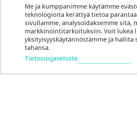
Me ja kumppanimme käytämme evästei
teknologioita kerättyä tietoa paran
sivullamme, analysoidaksemme sitä, mi
markkinointitarkoituksiin. Voit lukea l
yksityisyyskäytännöstämme ja hallita
tahansa.
Tietosuojaseloste
14.4.2026
Ulkoistettu