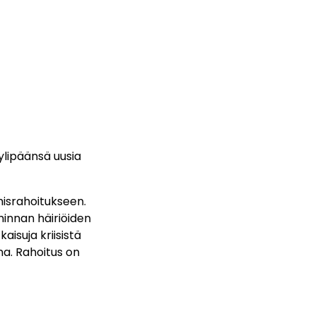
 ylipäänsä uusia
misrahoitukseen.
iminnan häiriöiden
aisuja kriisistä
na. Rahoitus on