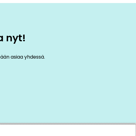
a nyt!
etään asiaa yhdessä.