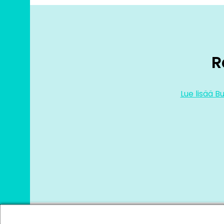
R
Lue lisää B