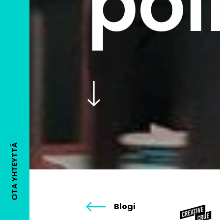
poi
OTA YHTEYTTÄ
Blogi