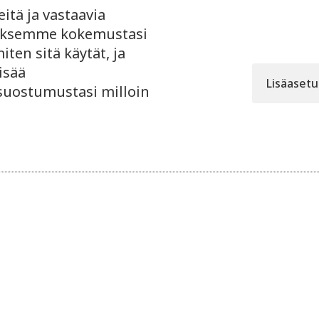
tä ja vastaavia
taaksemme kokemustasi
Lue myös
ten sitä käytät, ja
isää
Lisäaset
 suostumustasi milloin
6.4.2026
Core Web Vitals ja nopeus