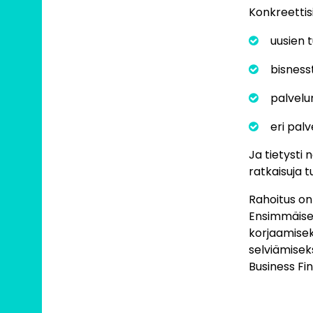
Konkreettis
uusien 
bisness
palvelu
eri palv
Ja tietysti 
ratkaisuja tu
Rahoitus on
Ensimmäisell
korjaamiseks
selviämiseks
Business Fin