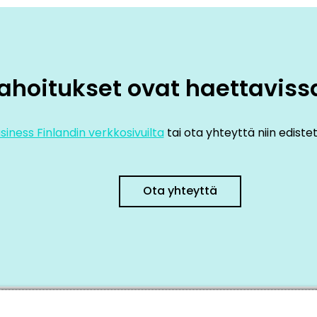
ahoitukset ovat haettaviss
usiness Finlandin verkkosivuilta
tai ota yhteyttä niin edist
Ota yhteyttä