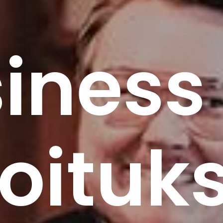
iness 
oituk