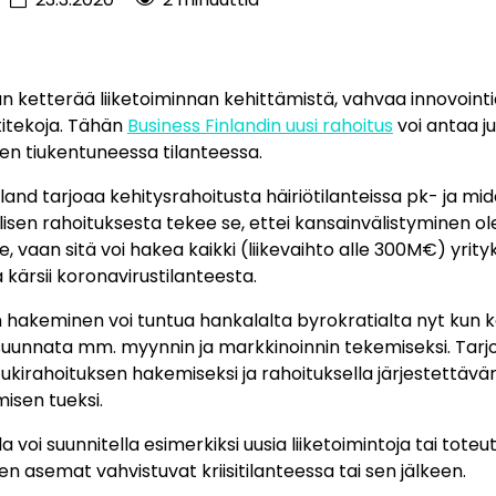
an ketterää liiketoiminnan kehittämistä, vahvaa innovointi
itekoja. Tähän
Business Finlandin uusi rahoitus
voi antaa ju
n tiukentuneessa tilanteessa.
land tarjoaa kehitysrahoitusta häiriötilanteissa pk- ja mid
lisen rahoituksesta tekee se, ettei kansainvälistyminen o
e, vaan sitä voi hakea kaikki (liikevaihto alle 300M€) yrityk
a kärsii koronavirustilanteesta.
 hakeminen voi tuntua hankalalta byrokratialta nyt kun k
i suunnata mm. myynnin ja markkinoinnin tekemiseksi. Ta
irahoituksen hakemiseksi ja rahoituksella järjestettävän
misen tueksi.
a voi suunnitella esimerkiksi uusia liiketoimintoja tai tote
ksen asemat vahvistuvat kriisitilanteessa tai sen jälkeen.