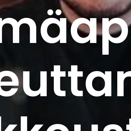
smäap
heutt