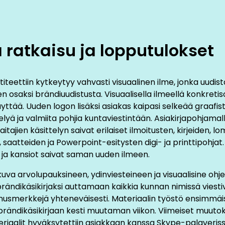
tajat kokivat tärkeinä nostaa brändikuvassa esiin uuraisl
n, joka rakentuu monesta, kunnassa hyvin olevasta asias
dollisuuksista, turvallisuudesta, tuttuudesta, toimivista 
 ratkaisu ja lopputulokset
limatkasta Jyväskylään. Toisin kuin monella kunnalla, ku
n kannalta valoisa, koska siellä on eniten alle 15-vuotiait
iteettiin kytkeytyy vahvasti visuaalinen ilme, jonka uudis
uen tiimi matkusti Uuraisille yhteiseen workshop-työpaja
en osaksi brändiuudistusta. Visuaalisella ilmeellä konkretisoi
 Paikan päällä nähty luonnon kauneus yllätti tiimimmekin.
ttää. Uuden logon lisäksi asiakas kaipasi selkeää graafist
cruelaisten sekä Uuraisten kunnan edustajien kanssa oli kov
lyä ja valmiita pohjia kuntaviestintään. Asiakirjapohjamall
a cruelaisten sekä muun muassa Uuraisten kunnanjohtaja
aitajien käsittelyn saivat erilaiset ilmoitusten, kirjeiden, l
likön, suunnitteluavustajan ja toimistosihteerin kanssa kes
 saatteiden ja Powerpoint-esitysten digi- ja printtipohjat.
iteetistä sekä missiosta ja visiosta. Näitä tukemaan halutt
t ja kansiot saivat saman uuden ilmeen.
dinviestit ja arvolupaukset. Jotta kunnan uniikki arvolupa
kuva arvolupauksineen, ydinviesteineen ja visuaalisine ohj
n, käytiin yhdessä läpi benchmarkkeja eli muiden kunti
n brändikäsikirjaksi auttamaan kaikkia kunnan nimissä vies
ä sovellettavia onnistumisia ja kehittämiskohteita.
usmerkkejä yhteneväisesti. Materiaalin työstö ensimmä
spiroivan visiitin jälkeen Creative Cruen sisäisessä kärkivi
brändikäsikirjaan kesti muutaman viikon. Viimeiset muutokse
äinen sai esitellä etukäteen asiakkaan briefin pohjalta laa
eriaalit hyväksytettiin asiakkaan kanssa Skype-palaveriss