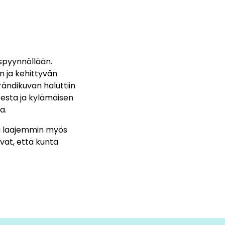
spyynnöllään.
n ja kehittyvän
ändikuvan haluttiin
esta ja kylämäisen
a.
tä laajemmin myös
vat, että kunta
tämättä tienneet
hahtavakin kuntailme
a.