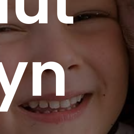
uut
yn