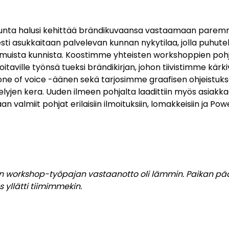
kunta halusi kehittää brändikuvaansa vastaamaan parem
sti asukkaitaan palvelevan kunnan nykytilaa, jolla puhutel
muista kunnista. Koostimme yhteisten workshoppien poh
oitaville työnsä tueksi brändikirjan, johon tiivistimme kärki
one of voice -äänen sekä tarjosimme graafisen ohjeistuks
elyjen kera. Uuden ilmeen pohjalta laadittiin myös asiakk
 valmiit pohjat erilaisiin ilmoituksiin, lomakkeisiin ja Pow
n workshop-työpajan vastaanotto oli lämmin. Paikan pä
 yllätti tiimimmekin.