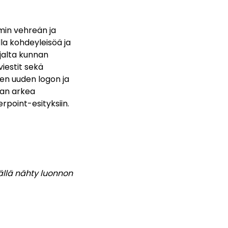
min vehreän ja
la kohdeyleisöä ja
jalta kunnan
viestit sekä
en uuden logon ja
aan arkea
erpoint-esityksiin.
ällä nähty luonnon