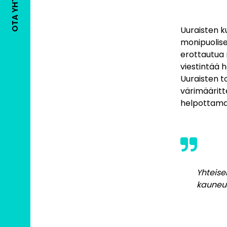
OTA YHTEYTTÄ
Uuraisten 
monipuolise
erottautua 
viestintää h
Uuraisten t
värimääritt
helpottamaan
Yhteise
kauneus