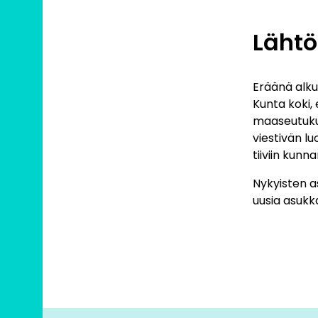
Lähtö
Eräänä alku
Kunta koki,
maaseutukun
viestivän l
tiiviin kunn
Nykyisten a
uusia asukk
kaipasi laa
kunnan tarj
kaipasi uut
Toteu