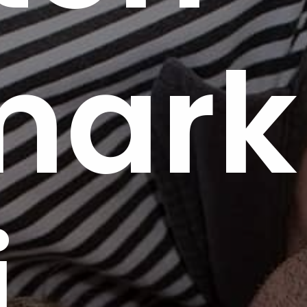
ark
i