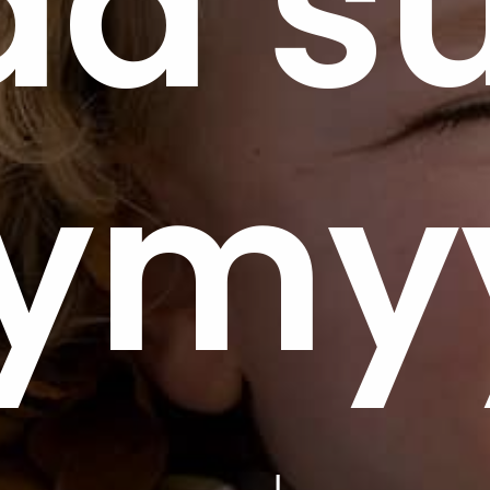
aa s
ymy