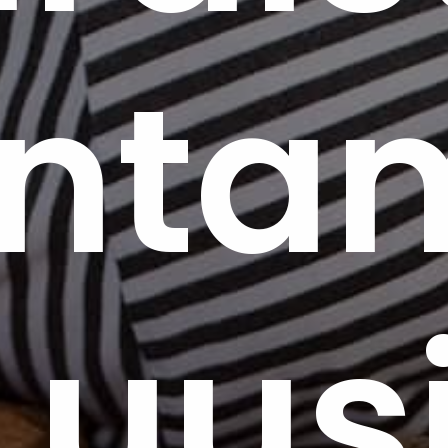
ntam
uus