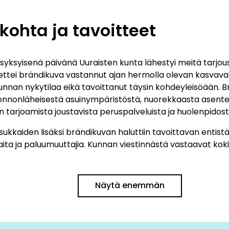
kohta ja tavoitteet
syksyisenä päivänä Uuraisten kunta lähestyi meitä tarjou
 ettei brändikuva vastannut ajan hermolla olevan kasvava
nan nykytilaa eikä tavoittanut täysin kohdeyleisöään. Br
uonnonläheisestä asuinympäristöstä, nuorekkaasta asente
an tarjoamista joustavista peruspalveluista ja huolenpidost
sukkaiden lisäksi brändikuvan haluttiin tavoittavan entis
aita ja paluumuuttajia. Kunnan viestinnästä vastaavat koki
jempaa näkyvyyttä, eivätkä potentiaaliset asukkaat vält
oamista mahdollisuuksista riittävästi. Perinteinen ja van
ta potkua ja modernia otetta erottuakseen muista kunnist
tus