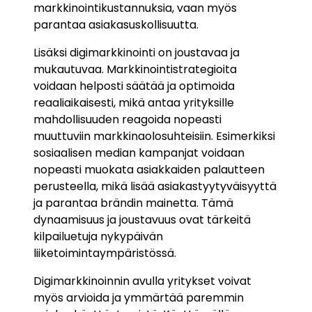
markkinointikustannuksia, vaan myös
parantaa asiakasuskollisuutta.
Lisäksi digimarkkinointi on joustavaa ja
mukautuvaa. Markkinointistrategioita
voidaan helposti säätää ja optimoida
reaaliaikaisesti, mikä antaa yrityksille
mahdollisuuden reagoida nopeasti
muuttuviin markkinaolosuhteisiin. Esimerkiksi
sosiaalisen median kampanjat voidaan
nopeasti muokata asiakkaiden palautteen
perusteella, mikä lisää asiakastyytyväisyyttä
ja parantaa brändin mainetta. Tämä
dynaamisuus ja joustavuus ovat tärkeitä
kilpailuetuja nykypäivän
liiketoimintaympäristössä.
Digimarkkinoinnin avulla yritykset voivat
myös arvioida ja ymmärtää paremmin