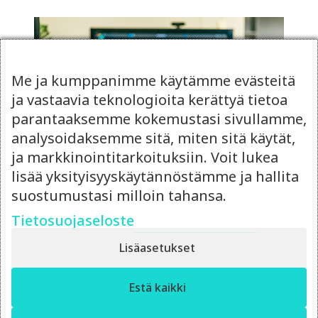
Me ja kumppanimme käytämme evästeitä
ja vastaavia teknologioita kerättyä tietoa
parantaaksemme kokemustasi sivullamme,
analysoidaksemme sitä, miten sitä käytät,
ja markkinointitarkoituksiin. Voit lukea
lisää yksityisyyskäytännöstämme ja hallita
suostumustasi milloin tahansa.
14.4.2026
Tietosuojaseloste
Ulkoistettu
markkinointipäällikkö vai
Lisäasetukset
oma rekrytointi?
✕
Estä kaikki
Moro! Miten voin auttaa?
Punnitse ulkoistetun markkinointipäällikön
joustavuus ja rekrytoinnin hinta – kumpi