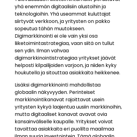
yhä enemmän digitaalisiin alustoihin ja
teknologioihin. Yhä useammat kuluttajat
siirtyvät verkkoon, ja yritysten on pakko
sopeutua tähän muutokseen.
Digimarkkinointi ei ole vain yksi osa
liiketoimintastrategiaa, vaan siitä on tullut
sen ydin. Ilman vahvaa
digimarkkinointistrategiaa yritykset jäävät
helposti kilpailijoiden varjoon, ja niiden kyky
houkutella ja sitouttaa asiakkaita heikkenee.
Lisäksi digimarkkinointi mahdollistaa
globaalin näkyvyyden. Perinteiset
markkinointikanavat rajoittavat usein
yritysten kykyä laajentua uusiin markkinoihin,
mutta digitaaliset kanavat avavat ovia
kansainväliselle kaupalle. Yritykset voivat
tavoittaa asiakkaita eri puolilta maailmaa
ilman suuria investointeja. Tämä globaalin