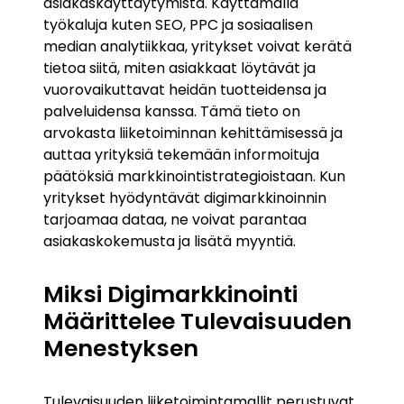
asiakaskäyttäytymistä. Käyttämällä
työkaluja kuten SEO, PPC ja sosiaalisen
median analytiikkaa, yritykset voivat kerätä
tietoa siitä, miten asiakkaat löytävät ja
vuorovaikuttavat heidän tuotteidensa ja
palveluidensa kanssa. Tämä tieto on
arvokasta liiketoiminnan kehittämisessä ja
auttaa yrityksiä tekemään informoituja
päätöksiä markkinointistrategioistaan. Kun
yritykset hyödyntävät digimarkkinoinnin
tarjoamaa dataa, ne voivat parantaa
asiakaskokemusta ja lisätä myyntiä.
Miksi Digimarkkinointi
Määrittelee Tulevaisuuden
Menestyksen
Tulevaisuuden liiketoimintamallit perustuvat