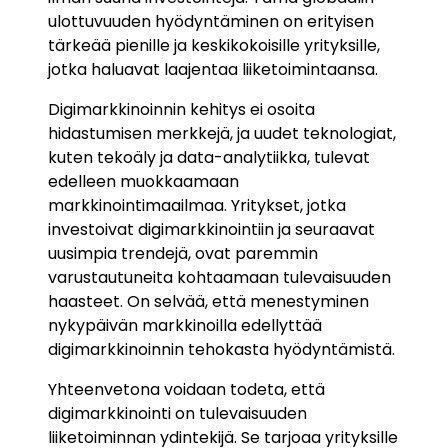
ulottuvuuden hyödyntäminen on erityisen
tärkeää pienille ja keskikokoisille yrityksille,
jotka haluavat laajentaa liiketoimintaansa.
Digimarkkinoinnin kehitys ei osoita
hidastumisen merkkejä, ja uudet teknologiat,
kuten tekoäly ja data-analytiikka, tulevat
edelleen muokkaamaan
markkinointimaailmaa. Yritykset, jotka
investoivat digimarkkinointiin ja seuraavat
uusimpia trendejä, ovat paremmin
varustautuneita kohtaamaan tulevaisuuden
haasteet. On selvää, että menestyminen
nykypäivän markkinoilla edellyttää
digimarkkinoinnin tehokasta hyödyntämistä.
Yhteenvetona voidaan todeta, että
digimarkkinointi on tulevaisuuden
liiketoiminnan ydintekijä. Se tarjoaa yrityksille