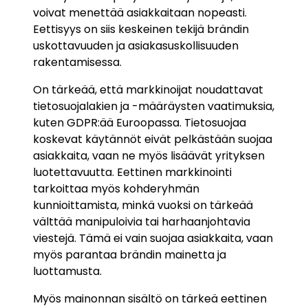
voivat menettää asiakkaitaan nopeasti.
Eettisyys on siis keskeinen tekijä brändin
uskottavuuden ja asiakasuskollisuuden
rakentamisessa.
On tärkeää, että markkinoijat noudattavat
tietosuojalakien ja -määräysten vaatimuksia,
kuten GDPR:ää Euroopassa. Tietosuojaa
koskevat käytännöt eivät pelkästään suojaa
asiakkaita, vaan ne myös lisäävät yrityksen
luotettavuutta. Eettinen markkinointi
tarkoittaa myös kohderyhmän
kunnioittamista, minkä vuoksi on tärkeää
välttää manipuloivia tai harhaanjohtavia
viestejä. Tämä ei vain suojaa asiakkaita, vaan
myös parantaa brändin mainetta ja
luottamusta.
Myös mainonnan sisältö on tärkeä eettinen