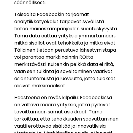
säännöllisesti.
Toisaalta Facebookin tarjoamat
analytiikkatyökalut tarjoavat syvällistä
tietoa mainoskampanjoiden suorituskyvystä.
Tämä data auttaa yrityksiä ymmärtämään,
mitkä sisällöt ovat tehokkaita ja mitkä eivät.
Tällainen tietoon perustuva lähestymistapa
voi parantaa markkinoinnin ROI:ta
merkittävästi. Kuitenkin pelkkä data ei riitä,
vaan sen tulkinta ja soveltaminen vaativat
asiantuntemusta ja luovuutta, jotta tulokset
olisivat maksimaaliset.
Haasteena on myös kilpailu; Facebookissa
on valtava määrä yrityksiä, jotka pyrkivät
tavoittamaan samat asiakkaat. Tämä
tarkoittaa, että tehokkuuden saavuttaminen
vaatii erottuvaa sisältöä ja innovatiivisia