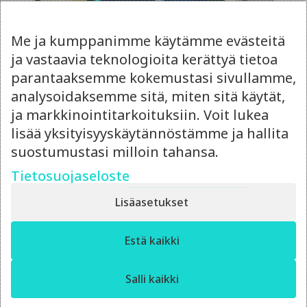
Me ja kumppanimme käytämme evästeitä
ja vastaavia teknologioita kerättyä tietoa
parantaaksemme kokemustasi sivullamme,
analysoidaksemme sitä, miten sitä käytät,
ja markkinointitarkoituksiin. Voit lukea
lisää yksityisyyskäytännöstämme ja hallita
14.4.2026
suostumustasi milloin tahansa.
Ulkoistettu
Tietosuojaseloste
markkinointipäällikkö vai
Lisäasetukset
oma rekrytointi?
✕
Punnitse ulkoistetun markkinointipäällikön
Estä kaikki
Moro! Miten voin auttaa?
joustavuus ja rekrytoinnin hinta – kumpi
kannattaa?
Salli kaikki