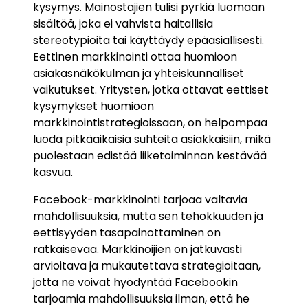
kysymys. Mainostajien tulisi pyrkiä luomaan
sisältöä, joka ei vahvista haitallisia
stereotypioita tai käyttäydy epäasiallisesti.
Eettinen markkinointi ottaa huomioon
asiakasnäkökulman ja yhteiskunnalliset
vaikutukset. Yritysten, jotka ottavat eettiset
kysymykset huomioon
markkinointistrategioissaan, on helpompaa
luoda pitkäaikaisia suhteita asiakkaisiin, mikä
puolestaan edistää liiketoiminnan kestävää
kasvua.
Facebook-markkinointi tarjoaa valtavia
mahdollisuuksia, mutta sen tehokkuuden ja
eettisyyden tasapainottaminen on
ratkaisevaa. Markkinoijien on jatkuvasti
arvioitava ja mukautettava strategioitaan,
jotta ne voivat hyödyntää Facebookin
tarjoamia mahdollisuuksia ilman, että he