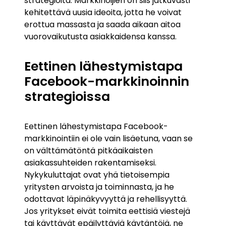
strategioita. Markkinoijien on siis jatkuvasti
kehitettävä uusia ideoita, jotta he voivat
erottua massasta ja saada aikaan aitoa
vuorovaikutusta asiakkaidensa kanssa.
Eettinen lähestymistapa
Facebook-markkinoinnin
strategioissa
Eettinen lähestymistapa Facebook-
markkinointiin ei ole vain lisäetuna, vaan se
on välttämätöntä pitkäaikaisten
asiakassuhteiden rakentamiseksi.
Nykykuluttajat ovat yhä tietoisempia
yritysten arvoista ja toiminnasta, ja he
odottavat läpinäkyvyyttä ja rehellisyyttä.
Jos yritykset eivät toimita eettisiä viestejä
tai käyttävät epäilyttäviä käytäntöjä, ne