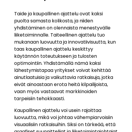
Taide ja kaupallinen ajattelu ovat kaksi
puolta samasta kolikosta, ja niiden
yhdistäminen on olennaista menestyvälle
liiketoiminnalle. Taiteellinen ajattelu tuo
mukanaan luovuutta ja innovatiivisuutta, kun
taas kaupallinen ajattelu keskittyy
käytännön toteutukseen ja tulosten
optimointiin. Yhdistämällä nämä kaksi
lähestymistapaa yritykset voivat kehittää
ainutlaatuisia ja vaikuttavia ratkaisuja, jotka
eivät ainoastaan erota heitä kilpailijoista,
vaan myös vastaavat markkinoiden
tarpeisiin tehokkaasti.
Kaupallinen ajattelu voi usein rajoittaa
luovuutta, mikä voi johtaa vähempiarvoisiin
visuaalisiin ratkaisuihin. Siksi on tärkeää, että
graafiset suunnittelijat ja liiketoimintajohtajat