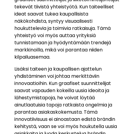
tekevät tiivistä yhteistyötä. Kun taiteelliset
ideat saavat tukea kaupallisista
näkökohdista, syntyy visuaalisesti
houkuttelevia ja toimivia ratkaisuja. Tämä
yhteistyö voi myös auttaa yrityksiä
tunnistamaan ja hyödyntämään trendejä
markkinoilla, mikä voi parantaa niiden
kilpailuasemaa.
Lisäksi taiteen ja kaupallisen ajattelun
yhdistäminen voi johtaa merkittäviin
innovaatioihin. Kun graafiset suunnittelijat
saavat vapauden kokeilla uusia ideoita ja
lähestymistapoja, he voivat löytää
ainutlaatuisia tapoja ratkaista ongelmia ja
parantaa asiakaskokemusta. Tämä
innovatiivisuus ei ainoastaan edistä brändin
kehitystä, vaan se voi myös houkutella uusia
asiakkaita ja luoda keskustelua brändin