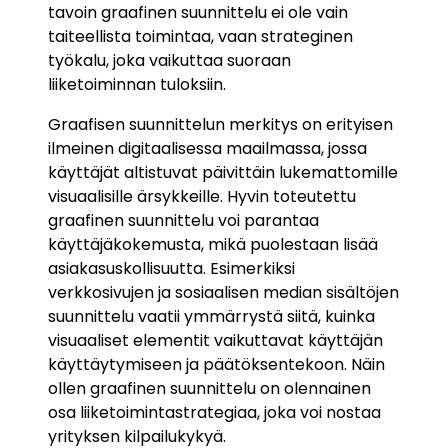
tavoin graafinen suunnittelu ei ole vain
taiteellista toimintaa, vaan strateginen
työkalu, joka vaikuttaa suoraan
liiketoiminnan tuloksiin.
Graafisen suunnittelun merkitys on erityisen
ilmeinen digitaalisessa maailmassa, jossa
käyttäjät altistuvat päivittäin lukemattomille
visuaalisille ärsykkeille. Hyvin toteutettu
graafinen suunnittelu voi parantaa
käyttäjäkokemusta, mikä puolestaan lisää
asiakasuskollisuutta. Esimerkiksi
verkkosivujen ja sosiaalisen median sisältöjen
suunnittelu vaatii ymmärrystä siitä, kuinka
visuaaliset elementit vaikuttavat käyttäjän
käyttäytymiseen ja päätöksentekoon. Näin
ollen graafinen suunnittelu on olennainen
osa liiketoimintastrategiaa, joka voi nostaa
yrityksen kilpailukykyä.