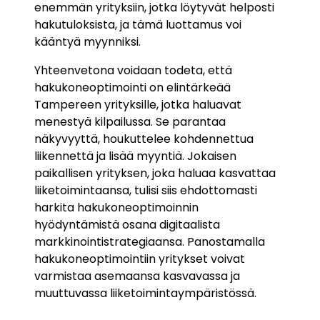
enemmän yrityksiin, jotka löytyvät helposti
hakutuloksista, ja tämä luottamus voi
kääntyä myynniksi.
Yhteenvetona voidaan todeta, että
hakukoneoptimointi on elintärkeää
Tampereen yrityksille, jotka haluavat
menestyä kilpailussa. Se parantaa
näkyvyyttä, houkuttelee kohdennettua
liikennettä ja lisää myyntiä. Jokaisen
paikallisen yrityksen, joka haluaa kasvattaa
liiketoimintaansa, tulisi siis ehdottomasti
harkita hakukoneoptimoinnin
hyödyntämistä osana digitaalista
markkinointistrategiaansa. Panostamalla
hakukoneoptimointiin yritykset voivat
varmistaa asemaansa kasvavassa ja
muuttuvassa liiketoimintaympäristössä.