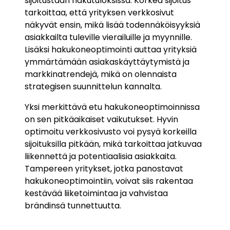
sijoitustaan hakutuloksissa. Korkea sijoitus
tarkoittaa, että yrityksen verkkosivut
näkyvät ensin, mikä lisää todennäköisyyksiä
asiakkailta tuleville vierailuille ja myynnille.
Lisäksi hakukoneoptimointi auttaa yrityksiä
ymmärtämään asiakaskäyttäytymistä ja
markkinatrendejä, mikä on olennaista
strategisen suunnittelun kannalta.
Yksi merkittävä etu hakukoneoptimoinnissa
on sen pitkäaikaiset vaikutukset. Hyvin
optimoitu verkkosivusto voi pysyä korkeilla
sijoituksilla pitkään, mikä tarkoittaa jatkuvaa
liikennettä ja potentiaalisia asiakkaita.
Tampereen yritykset, jotka panostavat
hakukoneoptimointiin, voivat siis rakentaa
kestävää liiketoimintaa ja vahvistaa
brändinsä tunnettuutta.