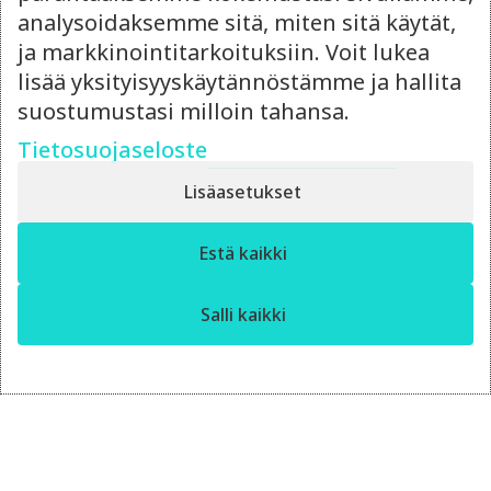
analysoidaksemme sitä, miten sitä käytät,
14.4.2026
ja markkinointitarkoituksiin. Voit lukea
lisää yksityisyyskäytännöstämme ja hallita
Ulkoistettu
suostumustasi milloin tahansa.
markkinointipäällikkö vai
oma rekrytointi?
Tietosuojaseloste
Lisäasetukset
Punnitse ulkoistetun markkinointipäällikön
joustavuus ja rekrytoinnin hinta – kumpi
✕
kannattaa?
Estä kaikki
Moro! Miten voin auttaa?
Salli kaikki