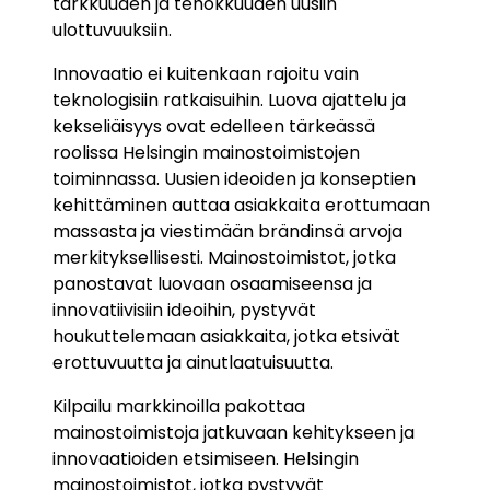
tarkkuuden ja tehokkuuden uusiin
ulottuvuuksiin.
Innovaatio ei kuitenkaan rajoitu vain
teknologisiin ratkaisuihin. Luova ajattelu ja
kekseliäisyys ovat edelleen tärkeässä
roolissa Helsingin mainostoimistojen
toiminnassa. Uusien ideoiden ja konseptien
kehittäminen auttaa asiakkaita erottumaan
massasta ja viestimään brändinsä arvoja
merkityksellisesti. Mainostoimistot, jotka
panostavat luovaan osaamiseensa ja
innovatiivisiin ideoihin, pystyvät
houkuttelemaan asiakkaita, jotka etsivät
erottuvuutta ja ainutlaatuisuutta.
Kilpailu markkinoilla pakottaa
mainostoimistoja jatkuvaan kehitykseen ja
innovaatioiden etsimiseen. Helsingin
mainostoimistot, jotka pystyvät