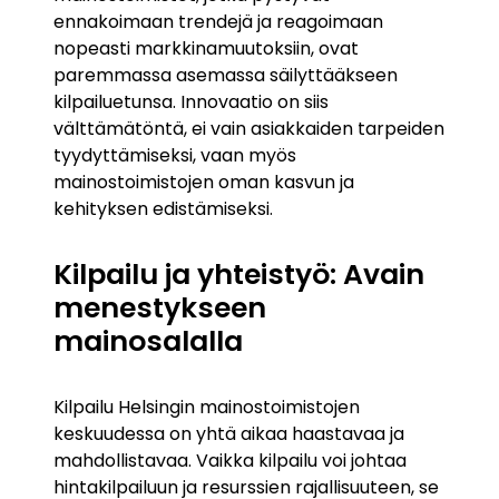
ennakoimaan trendejä ja reagoimaan
nopeasti markkinamuutoksiin, ovat
paremmassa asemassa säilyttääkseen
kilpailuetunsa. Innovaatio on siis
välttämätöntä, ei vain asiakkaiden tarpeiden
tyydyttämiseksi, vaan myös
mainostoimistojen oman kasvun ja
kehityksen edistämiseksi.
Kilpailu ja yhteistyö: Avain
menestykseen
mainosalalla
Kilpailu Helsingin mainostoimistojen
keskuudessa on yhtä aikaa haastavaa ja
mahdollistavaa. Vaikka kilpailu voi johtaa
hintakilpailuun ja resurssien rajallisuuteen, se