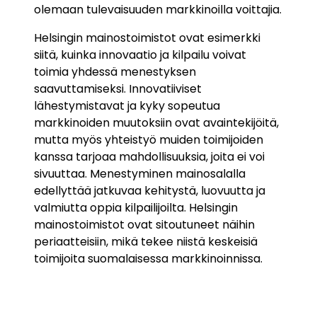
olemaan tulevaisuuden markkinoilla voittajia.
Helsingin mainostoimistot ovat esimerkki
siitä, kuinka innovaatio ja kilpailu voivat
toimia yhdessä menestyksen
saavuttamiseksi. Innovatiiviset
lähestymistavat ja kyky sopeutua
markkinoiden muutoksiin ovat avaintekijöitä,
mutta myös yhteistyö muiden toimijoiden
kanssa tarjoaa mahdollisuuksia, joita ei voi
sivuuttaa. Menestyminen mainosalalla
edellyttää jatkuvaa kehitystä, luovuutta ja
valmiutta oppia kilpailijoilta. Helsingin
mainostoimistot ovat sitoutuneet näihin
periaatteisiin, mikä tekee niistä keskeisiä
toimijoita suomalaisessa markkinoinnissa.