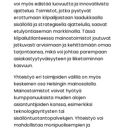
voi myös edistää luovuutta ja innovatiivista
ajattelua. Toimistot, jotka pystyvät
erottumaan kilpailijoistaan laadukkaalla
sisällöllä ja strategisella ajattelulla, saavat
etulyöntiaseman markkinoilla. Tässä
kilpailutilanteessa mainostoimistot joutuvat
jatkuvasti arvioimaan ja kehittämään omaa
tarjontaansa, mikä voi johtaa parempaan
asiakastyytyväisyyteen ja liiketoiminnan
kasvuun.
Yhteistyö eri toimijoiden välillä on myös
keskeinen osa Helsingin mainosalalla.
Mainostoimistot voivat hyötyä
kumppanuuksista muiden alojen
asiantuntijoiden kanssa, esimerkiksi
teknologiayritysten tai
sisällöntuotantopalvelujen. Yhteistyö voi
mahdollistaa monipuolisempien ja