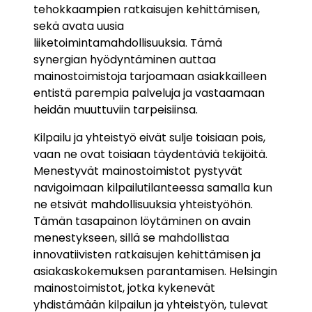
tehokkaampien ratkaisujen kehittämisen,
sekä avata uusia
liiketoimintamahdollisuuksia. Tämä
synergian hyödyntäminen auttaa
mainostoimistoja tarjoamaan asiakkailleen
entistä parempia palveluja ja vastaamaan
heidän muuttuviin tarpeisiinsa.
Kilpailu ja yhteistyö eivät sulje toisiaan pois,
vaan ne ovat toisiaan täydentäviä tekijöitä.
Menestyvät mainostoimistot pystyvät
navigoimaan kilpailutilanteessa samalla kun
ne etsivät mahdollisuuksia yhteistyöhön.
Tämän tasapainon löytäminen on avain
menestykseen, sillä se mahdollistaa
innovatiivisten ratkaisujen kehittämisen ja
asiakaskokemuksen parantamisen. Helsingin
mainostoimistot, jotka kykenevät
yhdistämään kilpailun ja yhteistyön, tulevat