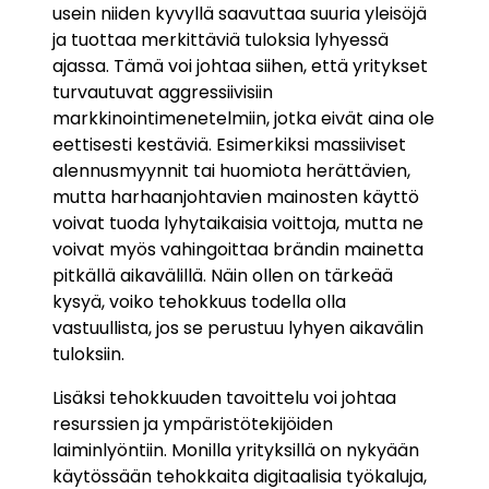
usein niiden kyvyllä saavuttaa suuria yleisöjä
ja tuottaa merkittäviä tuloksia lyhyessä
ajassa. Tämä voi johtaa siihen, että yritykset
turvautuvat aggressiivisiin
markkinointimenetelmiin, jotka eivät aina ole
eettisesti kestäviä. Esimerkiksi massiiviset
alennusmyynnit tai huomiota herättävien,
mutta harhaanjohtavien mainosten käyttö
voivat tuoda lyhytaikaisia voittoja, mutta ne
voivat myös vahingoittaa brändin mainetta
pitkällä aikavälillä. Näin ollen on tärkeää
kysyä, voiko tehokkuus todella olla
vastuullista, jos se perustuu lyhyen aikavälin
tuloksiin.
Lisäksi tehokkuuden tavoittelu voi johtaa
resurssien ja ympäristötekijöiden
laiminlyöntiin. Monilla yrityksillä on nykyään
käytössään tehokkaita digitaalisia työkaluja,