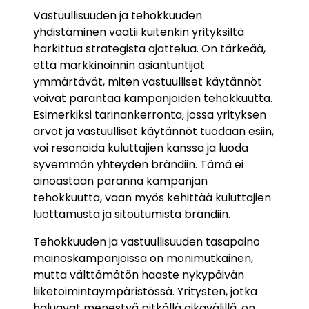
Vastuullisuuden ja tehokkuuden
yhdistäminen vaatii kuitenkin yrityksiltä
harkittua strategista ajattelua. On tärkeää,
että markkinoinnin asiantuntijat
ymmärtävät, miten vastuulliset käytännöt
voivat parantaa kampanjoiden tehokkuutta.
Esimerkiksi tarinankerronta, jossa yrityksen
arvot ja vastuulliset käytännöt tuodaan esiin,
voi resonoida kuluttajien kanssa ja luoda
syvemmän yhteyden brändiin. Tämä ei
ainoastaan paranna kampanjan
tehokkuutta, vaan myös kehittää kuluttajien
luottamusta ja sitoutumista brändiin.
Tehokkuuden ja vastuullisuuden tasapaino
mainoskampanjoissa on monimutkainen,
mutta välttämätön haaste nykypäivän
liiketoimintaympäristössä. Yritysten, jotka
haluavat menestyä pitkällä aikavälillä, on