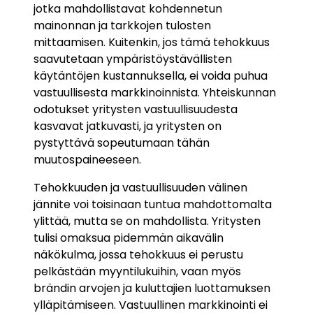
jotka mahdollistavat kohdennetun
mainonnan ja tarkkojen tulosten
mittaamisen. Kuitenkin, jos tämä tehokkuus
saavutetaan ympäristöystävällisten
käytäntöjen kustannuksella, ei voida puhua
vastuullisesta markkinoinnista. Yhteiskunnan
odotukset yritysten vastuullisuudesta
kasvavat jatkuvasti, ja yritysten on
pystyttävä sopeutumaan tähän
muutospaineeseen.
Tehokkuuden ja vastuullisuuden välinen
jännite voi toisinaan tuntua mahdottomalta
ylittää, mutta se on mahdollista. Yritysten
tulisi omaksua pidemmän aikavälin
näkökulma, jossa tehokkuus ei perustu
pelkästään myyntilukuihin, vaan myös
brändin arvojen ja kuluttajien luottamuksen
ylläpitämiseen. Vastuullinen markkinointi ei