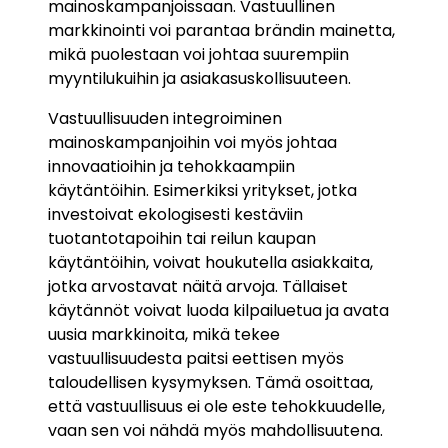
mainoskampanjoissaan. Vastuullinen
markkinointi voi parantaa brändin mainetta,
mikä puolestaan voi johtaa suurempiin
myyntilukuihin ja asiakasuskollisuuteen.
Vastuullisuuden integroiminen
mainoskampanjoihin voi myös johtaa
innovaatioihin ja tehokkaampiin
käytäntöihin. Esimerkiksi yritykset, jotka
investoivat ekologisesti kestäviin
tuotantotapoihin tai reilun kaupan
käytäntöihin, voivat houkutella asiakkaita,
jotka arvostavat näitä arvoja. Tällaiset
käytännöt voivat luoda kilpailuetua ja avata
uusia markkinoita, mikä tekee
vastuullisuudesta paitsi eettisen myös
taloudellisen kysymyksen. Tämä osoittaa,
että vastuullisuus ei ole este tehokkuudelle,
vaan sen voi nähdä myös mahdollisuutena.