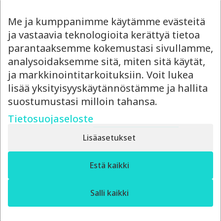
Lue myös
Me ja kumppanimme käytämme evästeitä
ja vastaavia teknologioita kerättyä tietoa
parantaaksemme kokemustasi sivullamme,
analysoidaksemme sitä, miten sitä käytät,
ja markkinointitarkoituksiin. Voit lukea
lisää yksityisyyskäytännöstämme ja hallita
suostumustasi milloin tahansa.
Tietosuojaseloste
Lisäasetukset
✕
Estä kaikki
Moro! Miten voin auttaa?
14.4.2026
Salli kaikki
Ulkoistettu
markkinointipäällikkö vai