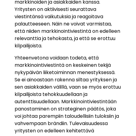
markkinoiden ja asiakkaiden kanssa.
Yritysten on aktiivisesti seurattava
viestintänsä vaikutuksia ja reagoitava
palautteeseen. Näin ne voivat varmistaa,
että niiden markkinointiviestintä on edelleen
relevanttia ja tehokasta, ja että se erottuu
kilpailijoista.
Yhteenvetona voidaan todeta, että
markkinointiviestintä on keskeinen tekijä
nykypäivän liiketoiminnan menestyksessä.
Se ei ainoastaan rakenna siltaa yrityksen ja
sen asiakkaiden välillä, vaan se myös erottuu
kilpailijoista tehokkuudellaan ja
autenttisuudellaan. Markkinointiviestintään
panostaminen on strateginen päätös, joka
voi johtaa parempiin taloudellisiin tuloksiin ja
vahvempaan brändiin. Tulevaisuudessa
yritysten on edelleen kehitettävä