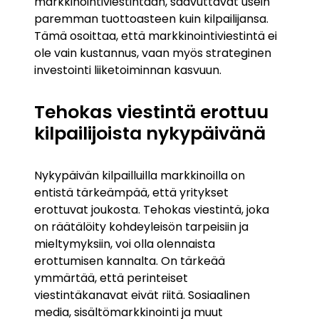
markkinointiviestintään, saavuttavat usein
paremman tuottoasteen kuin kilpailijansa.
Tämä osoittaa, että markkinointiviestintä ei
ole vain kustannus, vaan myös strateginen
investointi liiketoiminnan kasvuun.
Tehokas viestintä erottuu
kilpailijoista nykypäivänä
Nykypäivän kilpailluilla markkinoilla on
entistä tärkeämpää, että yritykset
erottuvat joukosta. Tehokas viestintä, joka
on räätälöity kohdeyleisön tarpeisiin ja
mieltymyksiin, voi olla olennaista
erottumisen kannalta. On tärkeää
ymmärtää, että perinteiset
viestintäkanavat eivät riitä. Sosiaalinen
media, sisältömarkkinointi ja muut