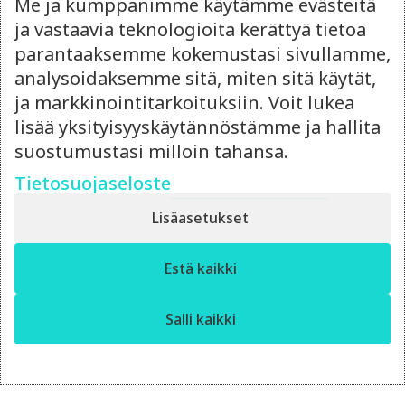
Me ja kumppanimme käytämme evästeitä
ja vastaavia teknologioita kerättyä tietoa
parantaaksemme kokemustasi sivullamme,
analysoidaksemme sitä, miten sitä käytät,
ja markkinointitarkoituksiin. Voit lukea
14.4.2026
lisää yksityisyyskäytännöstämme ja hallita
suostumustasi milloin tahansa.
Ulkoistettu
markkinointipäällikkö vai
Tietosuojaseloste
oma rekrytointi?
Lisäasetukset
Punnitse ulkoistetun markkinointipäällikön
✕
joustavuus ja rekrytoinnin hinta – kumpi
Estä kaikki
Moro! Miten voin auttaa?
kannattaa?
Salli kaikki