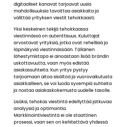
digitaaliset kanavat tarjoavat uusia
mahdollisuuksia tavoittaa asiakkaita ja
välittää yrityksen viestit tehokkaasti.
Yksi keskeinen tekijä tehokkaassa
viestinnässä on autenttisuus. Kuluttajat
arvostavat yrityksiä, jotka ovat rehellisiä ja
läpinäkyviä viestinnässään. Tällainen
lähestymistapa ei ainoastaan lisää brändin
uskottavuutta, vaan myös edistää
asiakassuhteita. Kun yritys pystyy
tarjoamaan aitoa sisältöä ja vuorovaikutusta
asiakkailleen, se voi luoda syvempiä suhteita
ja nostaa asiakaskokemusta uudelle tasolle.
Lisäksi, tehokas viestintä edellyttää jatkuvaa
analyysiä ja optimointia.
Markkinointiviestintä ei ole staattinen
prosessi, vaan sen on kehitettävä yhdessä