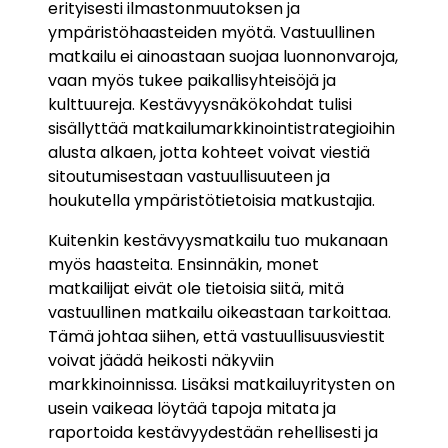
erityisesti ilmastonmuutoksen ja
ympäristöhaasteiden myötä. Vastuullinen
matkailu ei ainoastaan suojaa luonnonvaroja,
vaan myös tukee paikallisyhteisöjä ja
kulttuureja. Kestävyysnäkökohdat tulisi
sisällyttää matkailumarkkinointistrategioihin
alusta alkaen, jotta kohteet voivat viestiä
sitoutumisestaan vastuullisuuteen ja
houkutella ympäristötietoisia matkustajia.
Kuitenkin kestävyysmatkailu tuo mukanaan
myös haasteita. Ensinnäkin, monet
matkailijat eivät ole tietoisia siitä, mitä
vastuullinen matkailu oikeastaan tarkoittaa.
Tämä johtaa siihen, että vastuullisuusviestit
voivat jäädä heikosti näkyviin
markkinoinnissa. Lisäksi matkailuyritysten on
usein vaikeaa löytää tapoja mitata ja
raportoida kestävyydestään rehellisesti ja