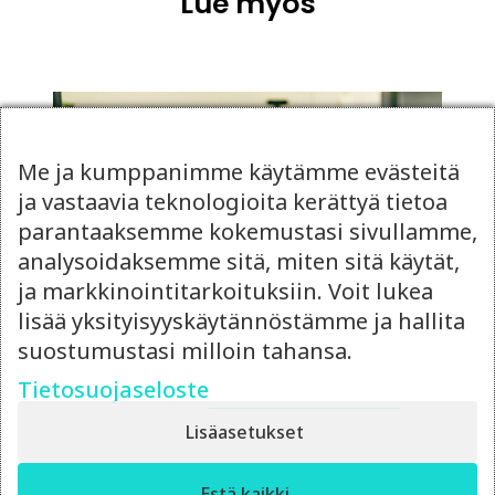
Lue myös
Me ja kumppanimme käytämme evästeitä
ja vastaavia teknologioita kerättyä tietoa
parantaaksemme kokemustasi sivullamme,
analysoidaksemme sitä, miten sitä käytät,
ja markkinointitarkoituksiin. Voit lukea
lisää yksityisyyskäytännöstämme ja hallita
suostumustasi milloin tahansa.
14.4.2026
Tietosuojaseloste
Ulkoistettu
Lisäasetukset
markkinointipäällikkö vai
oma rekrytointi?
✕
Estä kaikki