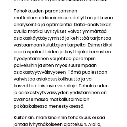
Tehokkuuden parantaminen
matkailumarkkinoinnissa edellyttää jatkuvaa
analysointia ja optimointia. Data-analytiikan
avulla matkailuyritykset voivat ymmärtää
asiakaskäyttäytymistä ja kehittää tarjontaa
vastaamaan kuluttajien tarpeita. Esimerkiksi
asiakaspalautteiden ja käyttäjäkokemusten
hyödyntäminen voi johtaa parempiin
palveluihin ja siten myös suurempaan
asiakastyytyväisyyteen. Tämä puolestaan
vahvistaa asiakasuskollisuutta ja voi
kasvattaa toistuvia vierailuja. Tehokkuuden
ja asiakastyytyväisyyden yhdistäminen on
avainasemassa matkailutoimialan
pitkäaikaisessa menestyksessä.
Kuitenkin, markkinoinnin tehokkuus ei saa
johtaa lyhytnäköiseen ajatteluun. Alalla,