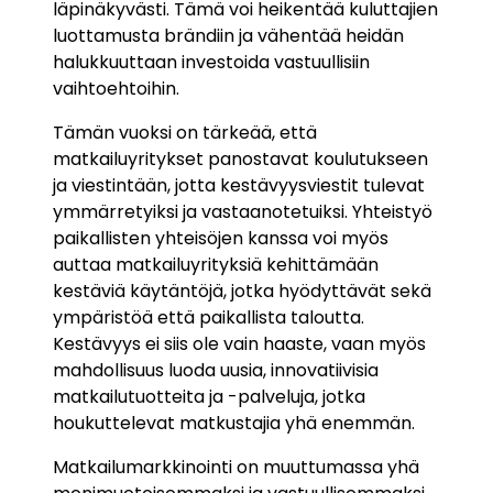
läpinäkyvästi. Tämä voi heikentää kuluttajien
luottamusta brändiin ja vähentää heidän
halukkuuttaan investoida vastuullisiin
vaihtoehtoihin.
Tämän vuoksi on tärkeää, että
matkailuyritykset panostavat koulutukseen
ja viestintään, jotta kestävyysviestit tulevat
ymmärretyiksi ja vastaanotetuiksi. Yhteistyö
paikallisten yhteisöjen kanssa voi myös
auttaa matkailuyrityksiä kehittämään
kestäviä käytäntöjä, jotka hyödyttävät sekä
ympäristöä että paikallista taloutta.
Kestävyys ei siis ole vain haaste, vaan myös
mahdollisuus luoda uusia, innovatiivisia
matkailutuotteita ja -palveluja, jotka
houkuttelevat matkustajia yhä enemmän.
Matkailumarkkinointi on muuttumassa yhä