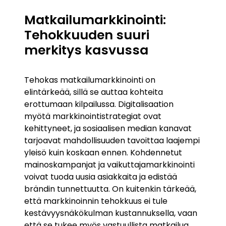
Matkailumarkkinointi:
Tehokkuuden suuri
merkitys kasvussa
Tehokas matkailumarkkinointi on
elintärkeää, sillä se auttaa kohteita
erottumaan kilpailussa. Digitalisaation
myötä markkinointistrategiat ovat
kehittyneet, ja sosiaalisen median kanavat
tarjoavat mahdollisuuden tavoittaa laajempi
yleisö kuin koskaan ennen. Kohdennetut
mainoskampanjat ja vaikuttajamarkkinointi
voivat tuoda uusia asiakkaita ja edistää
brändin tunnettuutta. On kuitenkin tärkeää,
että markkinoinnin tehokkuus ei tule
kestävyysnäkökulman kustannuksella, vaan
että se tukee myös vastuullista matkailua.