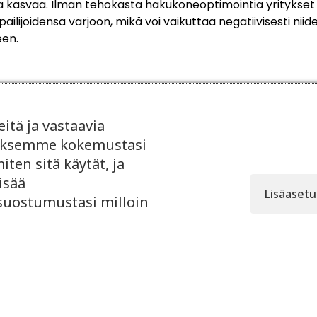
 kasvaa. Ilman tehokasta hakukoneoptimointia yritykset
pailijoidensa varjoon, mikä voi vaikuttaa negatiivisesti niid
een.
tä ja vastaavia
taaksemme kokemustasi
ten sitä käytät, ja
Lue myös
isää
Lisäaset
 suostumustasi milloin