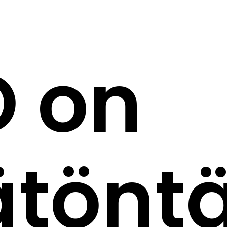
O on
ätönt