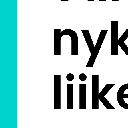
ny
lii