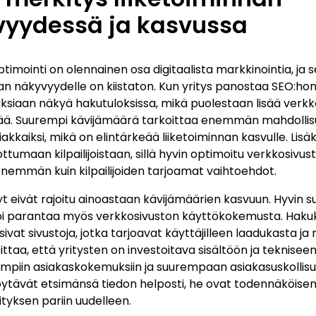
vyydessä ja kasvussa
imointi on olennainen osa digitaalista markkinointia, ja 
nan näkyvyydelle on kiistaton. Kun yritys panostaa SEO:ho
ksiaan näkyä hakutuloksissa, mikä puolestaan lisää verkk
ää. Suurempi kävijämäärä tarkoittaa enemmän mahdollis
asiakkaiksi, mikä on elintärkeää liiketoiminnan kasvulle. Lis
ottumaan kilpailijoistaan, sillä hyvin optimoitu verkkosivus
enemmän kuin kilpailijoiden tarjoamat vaihtoehdot.
t eivät rajoitu ainoastaan kävijämäärien kasvuun. Hyvin s
oi parantaa myös verkkosivuston käyttökokemusta. Haku
ivat sivustoja, jotka tarjoavat käyttäjilleen laadukasta ja r
taa, että yritysten on investoitava sisältöön ja tekniseen
mpiin asiakaskokemuksiin ja suurempaan asiakasuskollis
öytävät etsimänsä tiedon helposti, he ovat todennäköisem
ityksen pariin uudelleen.