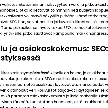
n vaikutus liiketoiminnan näkyvyyteen voi olla pitkäaikaista
inokset, jotka lopettavat toiminnan heti budjetin loppue
erkkosivusto voi pysyä näkyvillä pitkään. Tämä tarkoittaa, 
oivat SEO:hon, voivat nauttia jatkuvasta liikenteestä ilman
 Tämä pitkäaikainen hyöty tekee SEO:sta houkuttelevan
pk-yrityksille, jotka saattavat kamppailla markkinointiress
ilu ja asiakaskokemus: SEO:
styksessä
liiketoimintaympäristössä kilpailu on kovaa, ja asiakkaat
lvelua ja kokemuksia. SEO:n rooli asiakaskokemuksessa o
armistamaan, että asiakkaat löytävät etsimänsä tiedot v
vin optimoidut verkkosivustot tarjoavat käyttäjilleen selkeä
, mikä parantaa asiakaskokemusta ja lisää mahdollisuuksia
tyisen tärkeää, kun otetaan huomioon, että asiakkaat te
topäätöksiä verkossa.