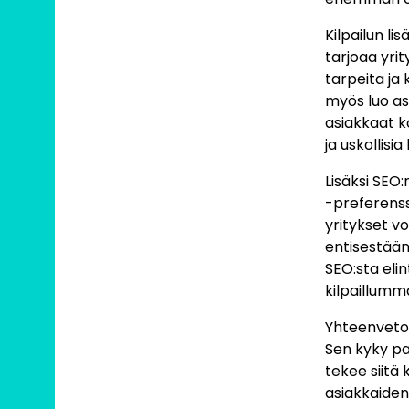
Kilpailun l
tarjoaa yrit
tarpeita ja
myös luo as
asiakkaat k
ja uskollisia
Lisäksi SEO
-preferenss
yritykset v
entisestään
SEO:sta eli
kilpaillumm
Yhteenveton
Sen kyky pa
tekee siitä 
asiakkaiden