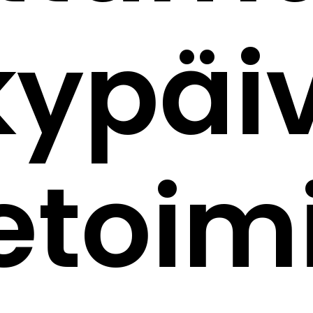
kypäi
ketoi