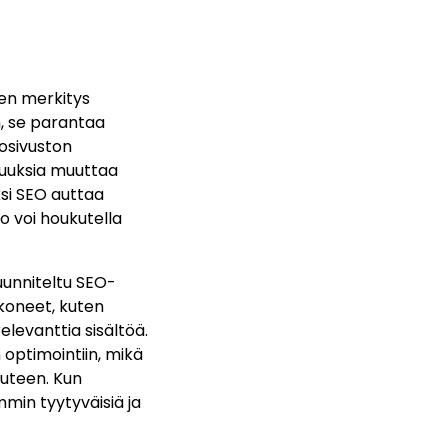
sen merkitys
n, se parantaa
osivuston
uuksia muuttaa
äksi SEO auttaa
to voi houkutella
uunniteltu SEO-
koneet, kuten
elevanttia sisältöä.
 optimointiin, mikä
uuteen. Kun
min tyytyväisiä ja