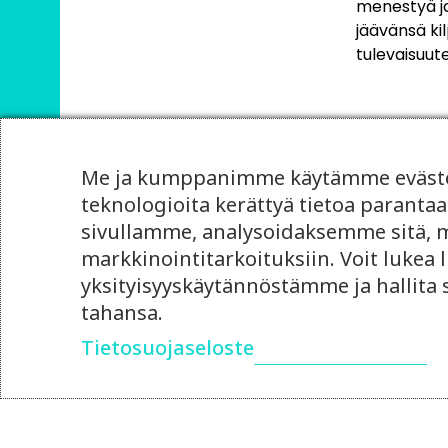
menestyä ja
jäävänsä kil
tulevaisuut
Me ja kumppanimme käytämme evästei
teknologioita kerättyä tietoa paran
sivullamme, analysoidaksemme sitä, mi
markkinointitarkoituksiin. Voit lukea l
yksityisyyskäytännöstämme ja hallita
tahansa.
Tietosuojaseloste