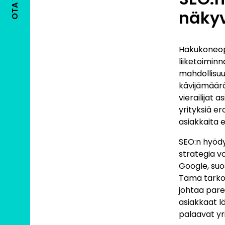
näky
Hakukoneopt
liiketoimin
mahdollisuu
kävijämäär
vierailijat 
yrityksiä er
asiakkaita 
SEO:n hyödy
strategia v
Google, suos
Tämä tarkoit
johtaa pare
asiakkaat l
palaavat yr