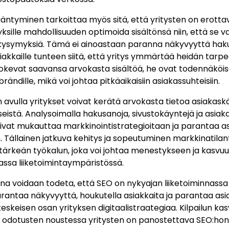
isääntyminen tarkoittaa myös sitä, että yritysten on erott
yksille mahdollisuuden optimoida sisältönsä niin, että se 
 kysymyksiä. Tämä ei ainoastaan paranna näkyvyyttä haku
iakkaille tunteen siitä, että yritys ymmärtää heidän tarp
okevat saavansa arvokasta sisältöä, he ovat todennäköi
 brändille, mikä voi johtaa pitkäaikaisiin asiakassuhteisiin.
:n avulla yritykset voivat kerätä arvokasta tietoa asiakas
eistä. Analysoimalla hakusanoja, sivustokäyntejä ja asiak
oivat mukauttaa markkinointistrategioitaan ja parantaa
. Tällainen jatkuva kehitys ja sopeutuminen markkinatil
ntärkeän työkalun, joka voi johtaa menestykseen ja kasvu
assa liiketoimintaympäristössä.
a voidaan todeta, että SEO on nykyajan liiketoiminnassa
rantaa näkyvyyttä, houkutella asiakkaita ja parantaa a
keskeisen osan yrityksen digitaalistraategiaa. Kilpailun ka
 odotusten noustessa yritysten on panostettava SEO:hon, 