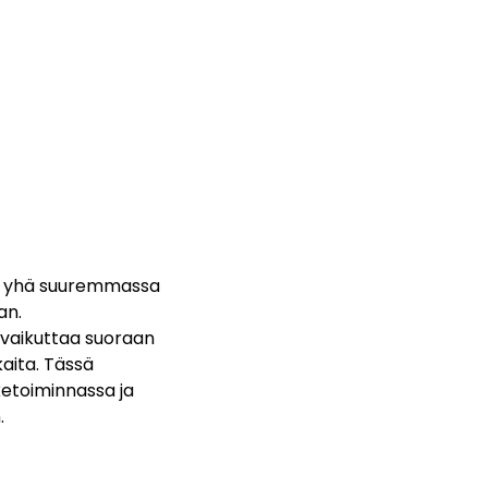
än yhä suuremmassa
an.
 vaikuttaa suoraan
kaita. Tässä
ketoiminnassa ja
.