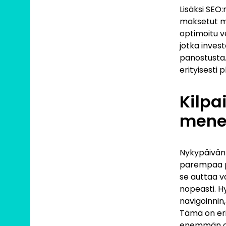
Lisäksi SEO:
maksetut ma
optimoitu v
jotka invest
panostusta.
erityisesti 
Kilpa
mene
Nykypäivän 
parempaa pa
se auttaa v
nopeasti. Hy
navigoinnin
Tämä on eri
enemmän os