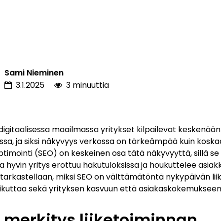
Sami Nieminen
3.1.2025
3 minuuttia
digitaalisessa maailmassa yritykset kilpailevat keskenä
sa, ja siksi näkyvyys verkossa on tärkeämpää kuin koska
imointi (SEO) on keskeinen osa tätä näkyvyyttä, sillä se
ka hyvin yritys erottuu hakutuloksissa ja houkuttelee asiak
a tarkastellaan, miksi SEO on välttämätöntä nykypäivän lii
ikuttaa sekä yrityksen kasvuun että asiakaskokemukseen
 merkitys liiketoiminnan