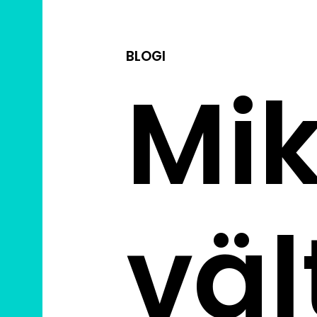
BLOGI
Mik
vä