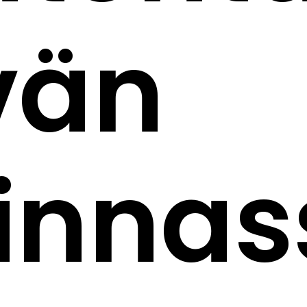
vän
minna