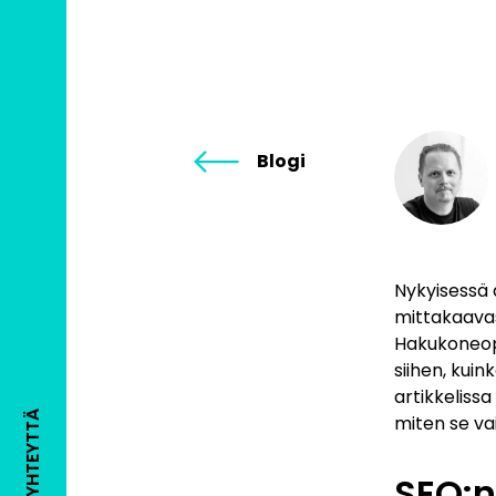
Blogi
Nykyisessä 
mittakaavas
Hakukoneopt
siihen, kuin
artikkeliss
OTA YHTEYTTÄ
miten se va
SEO:n