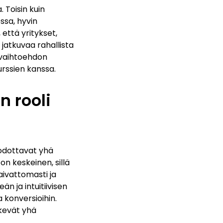
. Toisin kuin
ssa, hyvin
että yritykset,
 jatkuvaa rahallista
 vaihtoehdon
urssien kanssa.
n rooli
 odottavat yhä
n keskeinen, sillä
aivattomasti ja
n ja intuitiivisen
 konversioihin.
kevät yhä