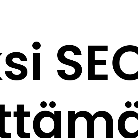
si SE
lttäm