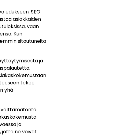
ava edukseen. SEO
vastaa asiakkaiden
tuloksissa, vaan
eensa. Kun
semmin sitoutuneita
käyttäytymisestä ja
aspalautetta,
 asiakaskokemustaan
anteeseen tekee
un yhä
 välttämätöntä.
siakaskokemusta
svaessa ja
jotta ne voivat