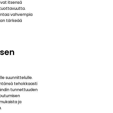
evat itsensä
 tuottavuutta.
kentaa vahvempia
evan tärkeää
ksen
le suunnittelulle.
tintänsä tehokkaasti
brändin tunnettuuden
toutumisen
mukaista ja
.