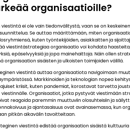
ärkeää organisaatioille?
 viestintä ei ole vain tiedonvälitystä, vaan se on keskeine
 suunnittelua. Se auttaa määrittämään, miten organisaatio
osryhmiensä, kuten työntekijöiden, asiakkaitten ja sijoitta
ää viestintästrategiaa organisaatio voi kohdata haasteita
ksiä, epäselvyyksiä ja jopa mainehaittoja. Näin ollen strat
inä organisaation sisäisten ja ulkoisten toimijoiden välillä.
ateginen viestintä auttaa organisaatiota navigoimaan muu
taympäristössä. Markkinoiden ja teknologian nopea kehity
juiset kriisit, kuten pandemiat, korostavat tarvetta jousta
viestinnälle. Organisaatiot, jotka pystyvät viestimään stra
ivat reagoida paremmin muuttuviin olosuhteisiin ja säilytt
ennakoivuus ja ajantasaisuus ovat avainasemassa, kun org
n pitkän aikavälin tavoitteitaan.
teginen viestintä edistää organisaation sisäistä kulttuuria