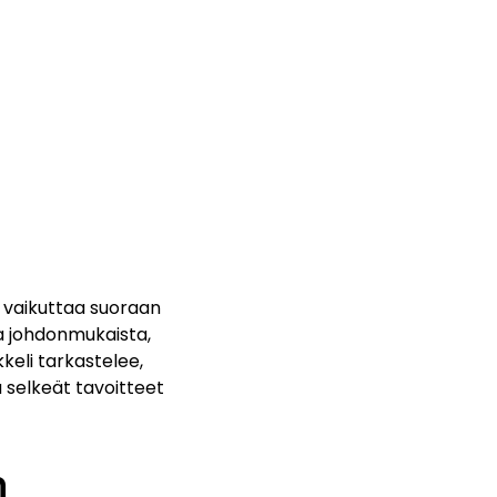
 vaikuttaa suoraan
ja johdonmukaista,
kkeli tarkastelee,
a selkeät tavoitteet
n