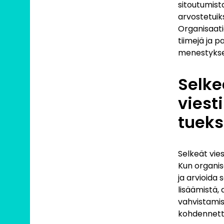
sitoutumista
arvostetuiks
Organisaati
tiimejä ja p
menestykse
Selke
viest
tueks
Selkeät vies
Kun organisa
ja arvioida
lisäämistä,
vahvistamis
kohdennettu