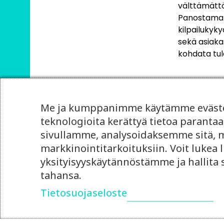
välttämättö
Panostamall
kilpailuky
sekä asiaka
kohdata tul
Me ja kumppanimme käytämme evästei
teknologioita kerättyä tietoa paran
sivullamme, analysoidaksemme sitä, mi
markkinointitarkoituksiin. Voit lukea l
yksityisyyskäytännöstämme ja hallita
tahansa.
Tietosuojaseloste