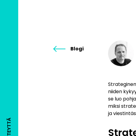
Blogi
Strateginen
niiden kyky
se luo pohja
miksi strate
ja viestint
OTA YHTEYTTÄ
Strat