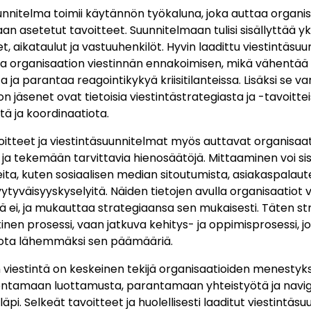
unnitelma toimii käytännön työkaluna, joka auttaa organi
n asetetut tavoitteet. Suunnitelmaan tulisi sisällyttää yk
, aikataulut ja vastuuhenkilöt. Hyvin laadittu viestintäsu
a organisaation viestinnän ennakoimisen, mikä vähentää 
 ja parantaa reagointikykyä kriisitilanteissa. Lisäksi se va
n jäsenet ovat tietoisia viestintästrategiasta ja -tavoittei
tä ja koordinaatiota.
oitteet ja viestintäsuunnitelmat myös auttavat organisa
ja tekemään tarvittavia hienosäätöjä. Mittaaminen voi sisält
eita, kuten sosiaalisen median sitoutumista, asiakaspalaut
ytyväisyyskyselyitä. Näiden tietojen avulla organisaatiot v
kä ei, ja mukauttaa strategiaansa sen mukaisesti. Täten st
tinen prosessi, vaan jatkuva kehitys- ja oppimisprosessi, jo
iota lähemmäksi sen päämääriä.
 viestintä on keskeinen tekijä organisaatioiden menestykse
entamaan luottamusta, parantamaan yhteistyötä ja nav
äpi. Selkeät tavoitteet ja huolellisesti laaditut viestintäs