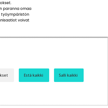
okset.
aan paranna omaa
n työympäristön
nisaatiot voivat
ukset
Estä kaikki
Salli kaikki
Moro! Miten voin auttaa?