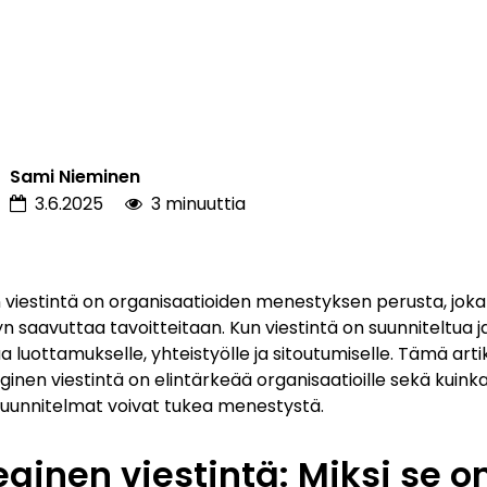
Sami Nieminen
3.6.2025
3 minuuttia
 viestintä on organisaatioiden menestyksen perusta, joka
yn saavuttaa tavoitteitaan. Kun viestintä on suunniteltua 
a luottamukselle, yhteistyölle ja sitoutumiselle. Tämä arti
ginen viestintä on elintärkeää organisaatioille sekä kuink
äsuunnitelmat voivat tukea menestystä.
eginen viestintä: Miksi se o