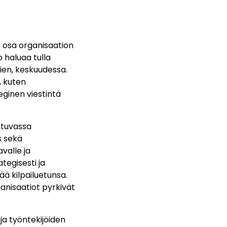
n osa organisaation
 haluaa tulla
jien, keskuudessa.
, kuten
eginen viestintä
ttuvassa
s sekä
valle ja
tegisesti ja
ää kilpailuetunsa.
anisaatiot pyrkivät
 ja työntekijöiden