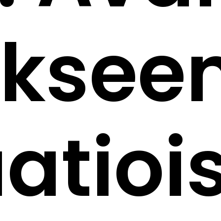
ksee
atioi