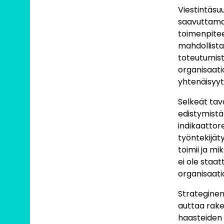
Viestintäsu
saavuttamaa
toimenpiteet
mahdollista
toteutumista
organisaatio
yhtenäisyyt
Selkeät tav
edistymistä 
indikaattor
työntekijäty
toimii ja mi
ei ole staat
organisaat
Strateginen
auttaa rak
haasteiden l