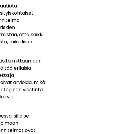
saatiota
sityiskohtaiset
unnitelma
riskien
rmistaa, että kaikki
sta, mikä lisää
atioita mittaamaan
ää erilaisia ​​
etta ja
oivat arvioida, mikä
rateginen viestintä
ka vie
ssä, sillä se
igoimaan
uunnitelmat ovat