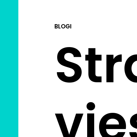
BLOGI
Str
vie