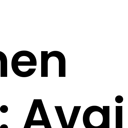
nen
: Ava