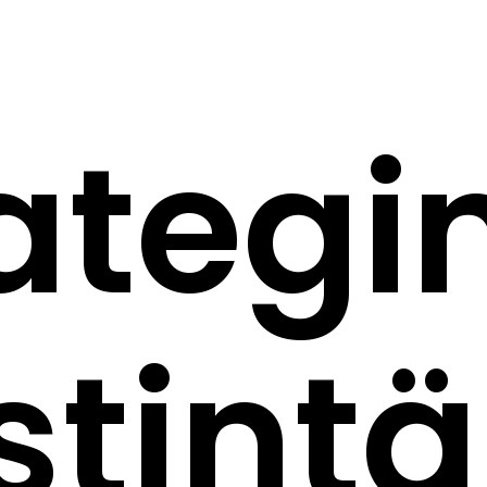
ategi
stintä