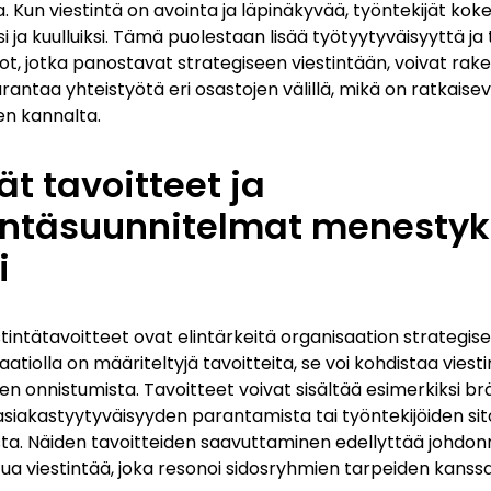
. Kun viestintä on avointa ja läpinäkyvää, työntekijät kok
i ja kuulluiksi. Tämä puolestaan lisää työtyytyväisyyttä ja
ot, jotka panostavat strategiseen viestintään, voivat ra
arantaa yhteistyötä eri osastojen välillä, mikä on ratkais
n kannalta.
ät tavoitteet ja
intäsuunnitelmat menesty
i
tintätavoitteet ovat elintärkeitä organisaation strategisel
atiolla on määriteltyjä tavoitteita, se voi kohdistaa vies
 sen onnistumista. Tavoitteet voivat sisältää esimerkiksi 
 asiakastyytyväisyyden parantamista tai työntekijöiden si
ta. Näiden tavoitteiden saavuttaminen edellyttää johdon
a viestintää, joka resonoi sidosryhmien tarpeiden kanssa