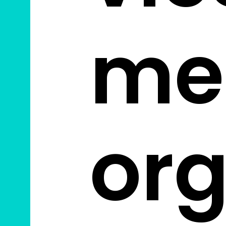
me
org