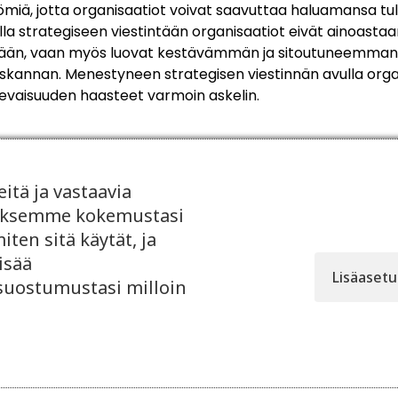
miä, jotta organisaatiot voivat saavuttaa haluamansa tul
a strategiseen viestintään organisaatiot eivät ainoast
kyään, vaan myös luovat kestävämmän ja sitoutuneemma
skannan. Menestyneen strategisen viestinnän avulla orga
evaisuuden haasteet varmoin askelin.
tä ja vastaavia
taaksemme kokemustasi
ten sitä käytät, ja
Lue myös
isää
Lisäaset
 suostumustasi milloin