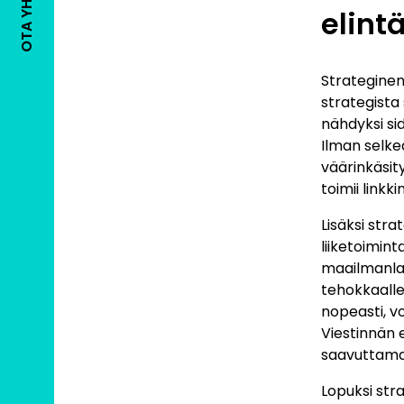
elint
Strateginen
strategista
nähdyksi sid
Ilman selke
väärinkäsity
toimii linkk
Lisäksi str
liiketoimin
maailmanlaa
tehokkaalle 
nopeasti, vo
Viestinnän 
saavuttamaa
Lopuksi stra