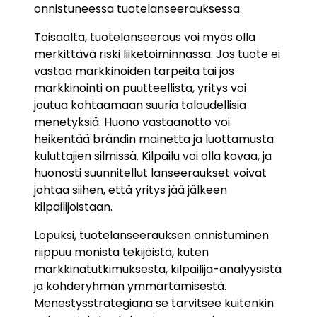
onnistuneessa tuotelanseerauksessa.
Toisaalta, tuotelanseeraus voi myös olla
merkittävä riski liiketoiminnassa. Jos tuote ei
vastaa markkinoiden tarpeita tai jos
markkinointi on puutteellista, yritys voi
joutua kohtaamaan suuria taloudellisia
menetyksiä. Huono vastaanotto voi
heikentää brändin mainetta ja luottamusta
kuluttajien silmissä. Kilpailu voi olla kovaa, ja
huonosti suunnitellut lanseeraukset voivat
johtaa siihen, että yritys jää jälkeen
kilpailijoistaan.
Lopuksi, tuotelanseerauksen onnistuminen
riippuu monista tekijöistä, kuten
markkinatutkimuksesta, kilpailija-analyysistä
ja kohderyhmän ymmärtämisestä.
Menestysstrategiana se tarvitsee kuitenkin