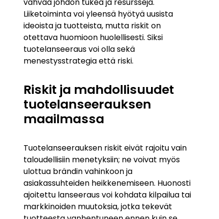
vahvaa johdon tukea ja resursseja.
Liiketoiminta voi yleensä hyötyä uusista
ideoista ja tuotteista, mutta riskit on
otettava huomioon huolellisesti. Siksi
tuotelanseeraus voi olla sekä
menestysstrategia että riski.
Riskit ja mahdollisuudet
tuotelanseerauksen
maailmassa
Tuotelanseerauksen riskit eivät rajoitu vain
taloudellisiin menetyksiin; ne voivat myös
ulottua brändin vahinkoon ja
asiakassuhteiden heikkenemiseen. Huonosti
ajoitettu lanseeraus voi kohdata kilpailua tai
markkinoiden muutoksia, jotka tekevät
tuotteesta vanhentuneen ennen kuin se