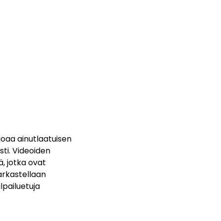
joaa ainutlaatuisen
ti. Videoiden
ä, jotka ovat
tarkastellaan
lpailuetuja