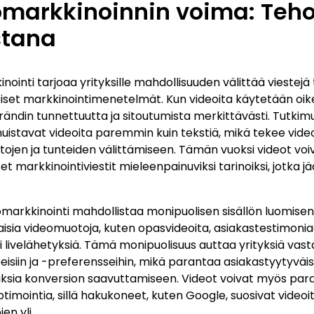
omarkkinoinnin voima: Teh
stana
nointi tarjoaa yrityksille mahdollisuuden välittää vieste
eiset markkinointimenetelmät. Kun videoita käytetään oike
ändin tunnettuutta ja sitoutumista merkittävästi. Tutk
muistavat videoita paremmin kuin tekstiä, mikä tekee vid
etojen ja tunteiden välittämiseen. Tämän vuoksi videot vo
et markkinointiviestit mieleenpainuviksi tarinoiksi, jotka j
eomarkkinointi mahdollistaa monipuolisen sisällön luomisen.
laisia videomuotoja, kuten opasvideoita, asiakastestimonia
ai livelähetyksiä. Tämä monipuolisuus auttaa yrityksiä vast
eisiin ja -preferensseihin, mikä parantaa asiakastyytyväisy
ksia konversion saavuttamiseen. Videot voivat myös par
imointia, sillä hakukoneet, kuten Google, suosivat videoi
jen yli.