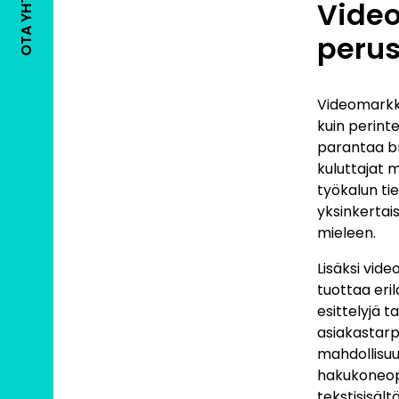
OTA YHTEYTTÄ
Vide
peru
Videomarkki
kuin perint
parantaa br
kuluttajat 
työkalun ti
yksinkertais
mieleen.
Lisäksi vid
tuottaa eri
esittelyjä t
asiakastarp
mahdollisuu
hakukoneopt
tekstisisältö