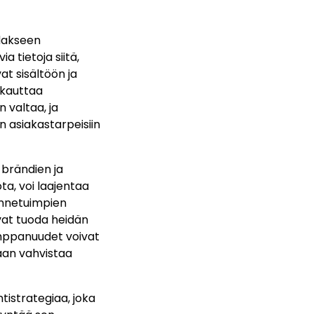
dakseen
a tietoja siitä,
at sisältöön ja
ukauttaa
 valtaa, ja
n asiakastarpeisiin
 brändien ja
ta, voi laajentaa
unnetuimpien
ivat tuoda heidän
umppanuudet voivat
aan vahvistaa
tistrategiaa, joka