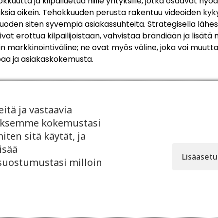
kkuutta ja kilpailuetua niille yrityksille, jotka osaavat hy
ksia oikein. Tehokkuuden perusta rakentuu videoiden kyky
 luoden siten syvempiä asiakassuhteita. Strategisella lähe
ivat erottua kilpailijoistaan, vahvistaa brändiään ja lisätä
ain markkinointiväline; ne ovat myös väline, joka voi muutt
aa ja asiakaskokemusta.
tä ja vastaavia
taaksemme kokemustasi
ten sitä käytät, ja
Lue myös
isää
Lisäaset
 suostumustasi milloin