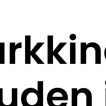
kkino
uden 