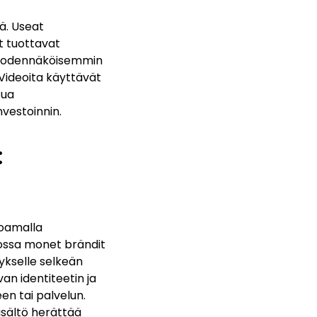
ä. Useat
t tuottavat
t todennäköisemmin
 Videoita käyttävät
tua
vestoinnin.
:
joamalla
jossa monet brändit
ykselle selkeän
an identiteetin ja
en tai palvelun.
isältö herättää