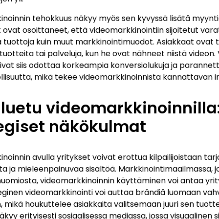
noinnin tehokkuus näkyy myös sen kyvyssä lisätä myynti
 ovat osoittaneet, että videomarkkinointiin sijoitetut vara
 tuottoja kuin muut markkinointimuodot. Asiakkaat ova
uotteita tai palveluja, kun he ovat nähneet niistä videon.
oivat siis odottaa korkeampia konversiolukuja ja parannet
llisuutta, mikä tekee videomarkkinoinnista kannattavan in
iluetu videomarkkinoinnilla
egiset näkökulmat
oinnin avulla yritykset voivat erottua kilpailijoistaan tar
sta ja mieleenpainuvaa sisältöä. Markkinointimaailmassa, 
 huomiosta, videomarkkinoinnin käyttäminen voi antaa yrit
eginen videomarkkinointi voi auttaa brändiä luomaan vahv
 mikä houkuttelee asiakkaita valitsemaan juuri sen tuotte
kyy erityisesti sosiaalisessa mediassa, jossa visuaalinen s