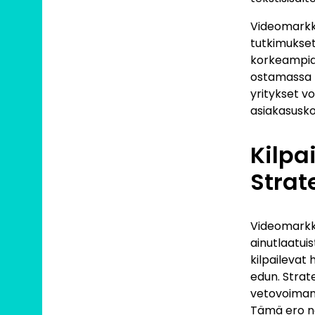
Videomarkki
tutkimukset
korkeampia
ostamassa t
yritykset v
asiakasusko
Kilpa
Strat
Videomarkkin
ainutlaatui
kilpailevat
edun. Strat
vetovoiman,
Tämä ero nä