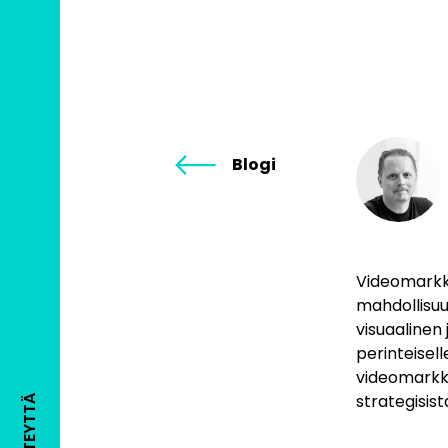
Blogi
Videomarkki
mahdollisuu
visuaalinen 
perinteisell
videomarkki
strategisis