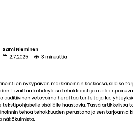
Sami Nieminen
2.7.2025
3 minuuttia
nointi on nykypäivän markkinoinnin keskiössä, sillä se tar
den tavoittaa kohdeyleisö tehokkaasti ja mieleenpainuvas
ja auditiivinen vetovoima herättää tunteita ja luo yhteyksi
e tekstipohjaiselle sisällölle haastavia. Tässä artikkelissa 
noinnin tehoa tehokkuuden perustana ja sen tarjoamia ki
ta näkökulmista.