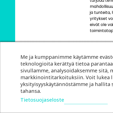
tarjoaa teho
mahdollisuu
ja tunteita,
yritykset vo
eivät ole v
toimintatap
Me ja kumppanimme käytämme evästei
teknologioita kerättyä tietoa paran
sivullamme, analysoidaksemme sitä, mi
markkinointitarkoituksiin. Voit lukea l
yksityisyyskäytännöstämme ja hallita
tahansa.
Tietosuojaseloste