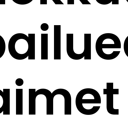
pailu
aimet