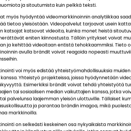
miota ja sitoutumista kuin pelkkä teksti.
vat myös hyödyntää videomarkkinoinnin analytiikkaa saa
ä tietoa yleisöstään. Videopalvelut tarjoavat usein kattavi
n katsojat katsovat videoita, kuinka monet heistä sitoutuv
herättävät eniten kiinnostusta. Tällöin yritykset voivat m
aan ja kehittää videoitaan entistä tehokkaammiksi. Tieto on
noinnin avulla brändit voivat reagoida nopeasti muuttuvii
sseihin.
nointi voi myös edistää yhteistyömahdollisuuksia muiden
 kanssa. Yhteistyö projekteissa, joissa hyödynnetään video
äkyvyyttä. Esimerkiksi brändit voivat tehdä yhteistyötä t
ajien tai sosiaalisen median vaikuttajien kanssa, jotka vo
tai palvelunsa laajemman yleisön ulottuville. Tällaiset k
kasuskollisuutta ja parantaa brändin imagoa, mikä puolest
maa markkinoilla.
nointi on selkeästi keskeinen osa nykyaikaista markkinoin