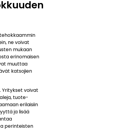
okkuuden
jä tehokkaammin
in, ne voivat
imusten mukaan
eosta erinomaisen
ivat muuttaa
äävät katsojien
 Yritykset voivat
aleja, tuote-
aamaan erilaisiin
yttä ja lisää
antaa
ta perinteisten