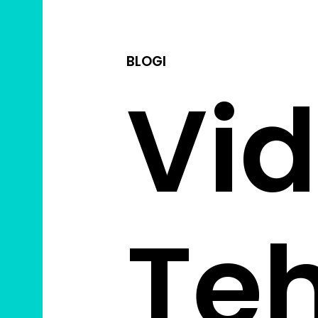
BLOGI
Vid
Te