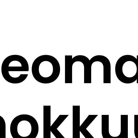
eomar
hokku