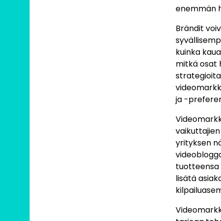
enemmän huo
Brändit voi
syvällisempä
kuinka kaua
mitkä osat 
strategioit
videomarkki
ja -preferen
Videomarkki
vaikuttajien
yrityksen n
videoblogga
tuotteensa 
lisätä asia
kilpailuase
Videomarkki