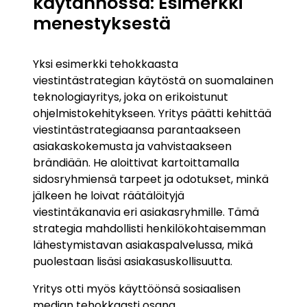
käytännössä: Esimerkki
menestyksestä
Yksi esimerkki tehokkaasta
viestintästrategian käytöstä on suomalainen
teknologiayritys, joka on erikoistunut
ohjelmistokehitykseen. Yritys päätti kehittää
viestintästrategiaansa parantaakseen
asiakaskokemusta ja vahvistaakseen
brändiään. He aloittivat kartoittamalla
sidosryhmiensä tarpeet ja odotukset, minkä
jälkeen he loivat räätälöityjä
viestintäkanavia eri asiakasryhmille. Tämä
strategia mahdollisti henkilökohtaisemman
lähestymistavan asiakaspalvelussa, mikä
puolestaan lisäsi asiakasuskollisuutta.
Yritys otti myös käyttöönsä sosiaalisen
median tehokkaasti osana