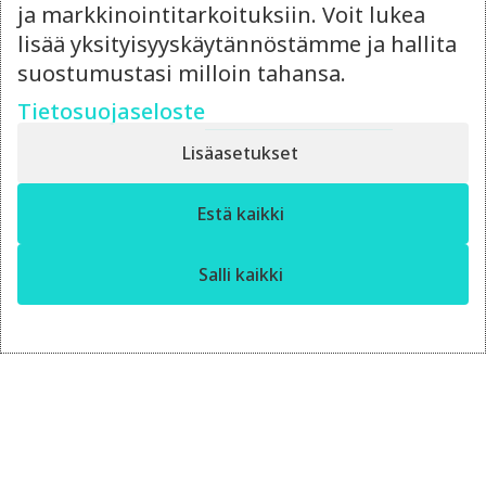
ja markkinointitarkoituksiin. Voit lukea
lisää yksityisyyskäytännöstämme ja hallita
suostumustasi milloin tahansa.
Tietosuojaseloste
Lisäasetukset
14.4.2026
✕
Estä kaikki
Moro! Miten voin auttaa?
Ulkoistettu
markkinointipäällikkö vai
Salli kaikki
oma rekrytointi?
Punnitse ulkoistetun markkinointipäällikön
joustavuus ja rekrytoinnin hinta – kumpi
kannattaa?