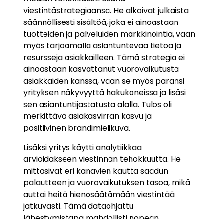
viestintästrategiaansa. He alkoivat julkaista
säännöllisesti sisältöä, joka ei ainoastaan
tuotteiden ja palveluiden markkinointia, vaan
myös tarjoamalla asiantuntevaa tietoa ja
resursseja asiakkailleen. Tämä strategia ei
ainoastaan kasvattanut vuorovaikutusta
asiakkaiden kanssa, vaan se myös paransi
yrityksen näkyvyyttä hakukoneissa ja lisäsi
sen asiantuntijastatusta alalla. Tulos oli
merkittävä asiakasvirran kasvu ja
positiivinen brändimielikuva.
Lisäksi yritys käytti analytiikkaa
arvioidakseen viestinnän tehokkuutta. He
mittasivat eri kanavien kautta saadun
palautteen ja vuorovaikutuksen tasoa, mikä
auttoi heitä hienosäätämään viestintää
jatkuvasti. Tämä dataohjattu
lähestymistapa mahdollisti nopean