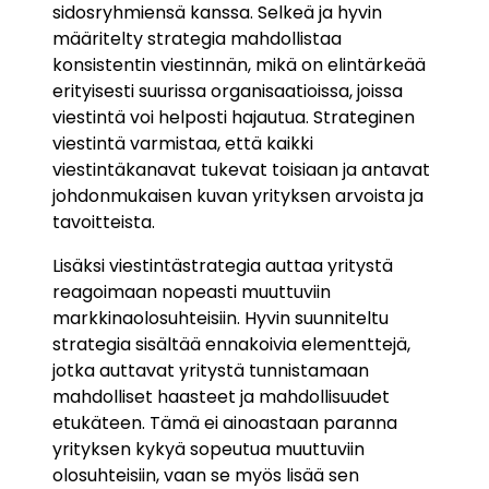
sidosryhmiensä kanssa. Selkeä ja hyvin
määritelty strategia mahdollistaa
konsistentin viestinnän, mikä on elintärkeää
erityisesti suurissa organisaatioissa, joissa
viestintä voi helposti hajautua. Strateginen
viestintä varmistaa, että kaikki
viestintäkanavat tukevat toisiaan ja antavat
johdonmukaisen kuvan yrityksen arvoista ja
tavoitteista.
Lisäksi viestintästrategia auttaa yritystä
reagoimaan nopeasti muuttuviin
markkinaolosuhteisiin. Hyvin suunniteltu
strategia sisältää ennakoivia elementtejä,
jotka auttavat yritystä tunnistamaan
mahdolliset haasteet ja mahdollisuudet
etukäteen. Tämä ei ainoastaan paranna
yrityksen kykyä sopeutua muuttuviin
olosuhteisiin, vaan se myös lisää sen