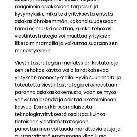
reagoinnin asiakkaiden tarpeisiin ja
kysymyksiin, mikä teki yrityksestä entistä
asiakaslähtöisemmän. Kokonaisuudessaan
tämä esimerkki osoittaa, kuinka tehokas
viestintästrategia voi muuttaa yrityksen
liiketoimintamallia ja vaikuttaa suoraan sen
menestykseen.
Viestintästrategian merkitys on kiistaton, ja
sen tehokas käyttö voi olla ratkaisevaa
yrityksen menestykselle. Hyvin suunniteltu ja
toteutettu viestintästrategia ei ainoastaan
paranna asiakaskokemusta, vaan se myös
vahvistaa brändiä ja edistää liiketoiminnan
kasvua. Esimerkki suomalaisesta
teknologiayrityksestä osoittaa, kuinka
tietoiseen viestintästrategiaan
panostaminen voi tuoda merkittäviä etuja ja
auttaa yritystä erottumaan kilpailussa.