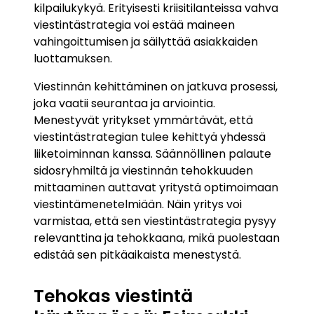
kilpailukykyä. Erityisesti kriisitilanteissa vahva
viestintästrategia voi estää maineen
vahingoittumisen ja säilyttää asiakkaiden
luottamuksen.
Viestinnän kehittäminen on jatkuva prosessi,
joka vaatii seurantaa ja arviointia.
Menestyvät yritykset ymmärtävät, että
viestintästrategian tulee kehittyä yhdessä
liiketoiminnan kanssa. Säännöllinen palaute
sidosryhmiltä ja viestinnän tehokkuuden
mittaaminen auttavat yritystä optimoimaan
viestintämenetelmiään. Näin yritys voi
varmistaa, että sen viestintästrategia pysyy
relevanttina ja tehokkaana, mikä puolestaan
edistää sen pitkäaikaista menestystä.
Tehokas viestintä