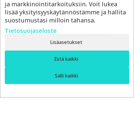
ja markkinointitarkoituksiin. Voit lukea
lisää yksityisyyskäytännöstämme ja hallita
suostumustasi milloin tahansa.
Tietosuojaseloste
Lisäasetukset
14.4.2026
✕
Estä kaikki
Moro! Miten voin auttaa?
Ulkoistettu
markkinointipäällikkö vai
Salli kaikki
oma rekrytointi?
Punnitse ulkoistetun markkinointipäällikön
joustavuus ja rekrytoinnin hinta – kumpi
kannattaa?