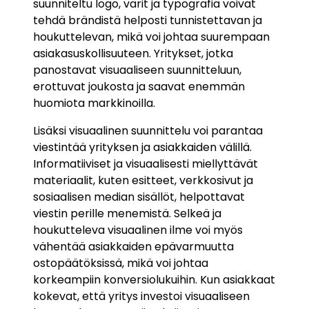
suunniteltu logo, värit ja typografia voivat
tehdä brändistä helposti tunnistettavan ja
houkuttelevan, mikä voi johtaa suurempaan
asiakasuskollisuuteen. Yritykset, jotka
panostavat visuaaliseen suunnitteluun,
erottuvat joukosta ja saavat enemmän
huomiota markkinoilla.
Lisäksi visuaalinen suunnittelu voi parantaa
viestintää yrityksen ja asiakkaiden välillä.
Informatiiviset ja visuaalisesti miellyttävät
materiaalit, kuten esitteet, verkkosivut ja
sosiaalisen median sisällöt, helpottavat
viestin perille menemistä. Selkeä ja
houkutteleva visuaalinen ilme voi myös
vähentää asiakkaiden epävarmuutta
ostopäätöksissä, mikä voi johtaa
korkeampiin konversiolukuihin. Kun asiakkaat
kokevat, että yritys investoi visuaaliseen