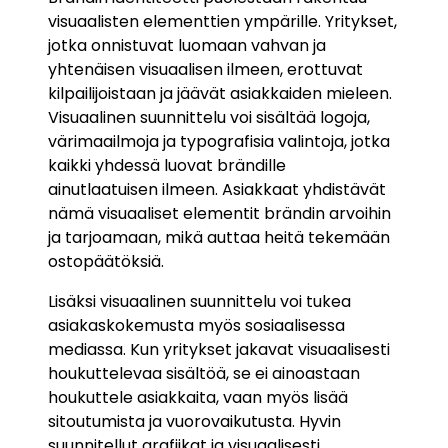
visuaalisten elementtien ympärille. Yritykset,
jotka onnistuvat luomaan vahvan ja
yhtenäisen visuaalisen ilmeen, erottuvat
kilpailijoistaan ja jäävät asiakkaiden mieleen.
Visuaalinen suunnittelu voi sisältää logoja,
värimaailmoja ja typografisia valintoja, jotka
kaikki yhdessä luovat brändille
ainutlaatuisen ilmeen. Asiakkaat yhdistävät
nämä visuaaliset elementit brändin arvoihin
ja tarjoamaan, mikä auttaa heitä tekemään
ostopäätöksiä.
Lisäksi visuaalinen suunnittelu voi tukea
asiakaskokemusta myös sosiaalisessa
mediassa. Kun yritykset jakavat visuaalisesti
houkuttelevaa sisältöä, se ei ainoastaan
houkuttele asiakkaita, vaan myös lisää
sitoutumista ja vuorovaikutusta. Hyvin
suunnitellut grafiikat ja visuaalisesti