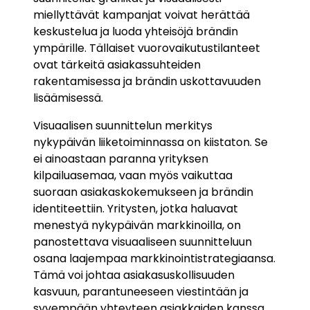
miellyttävät kampanjat voivat herättää
keskustelua ja luoda yhteisöjä brändin
ympärille. Tällaiset vuorovaikutustilanteet
ovat tärkeitä asiakassuhteiden
rakentamisessa ja brändin uskottavuuden
lisäämisessä.
Visuaalisen suunnittelun merkitys
nykypäivän liiketoiminnassa on kiistaton. Se
ei ainoastaan paranna yrityksen
kilpailuasemaa, vaan myös vaikuttaa
suoraan asiakaskokemukseen ja brändin
identiteettiin. Yritysten, jotka haluavat
menestyä nykypäivän markkinoilla, on
panostettava visuaaliseen suunnitteluun
osana laajempaa markkinointistrategiaansa.
Tämä voi johtaa asiakasuskollisuuden
kasvuun, parantuneeseen viestintään ja
syvempään yhteyteen asiakkaiden kanssa.