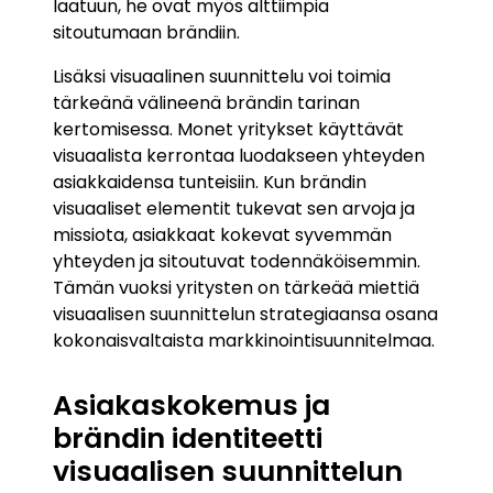
laatuun, he ovat myös alttiimpia
sitoutumaan brändiin.
Lisäksi visuaalinen suunnittelu voi toimia
tärkeänä välineenä brändin tarinan
kertomisessa. Monet yritykset käyttävät
visuaalista kerrontaa luodakseen yhteyden
asiakkaidensa tunteisiin. Kun brändin
visuaaliset elementit tukevat sen arvoja ja
missiota, asiakkaat kokevat syvemmän
yhteyden ja sitoutuvat todennäköisemmin.
Tämän vuoksi yritysten on tärkeää miettiä
visuaalisen suunnittelun strategiaansa osana
kokonaisvaltaista markkinointisuunnitelmaa.
Asiakaskokemus ja
brändin identiteetti
visuaalisen suunnittelun