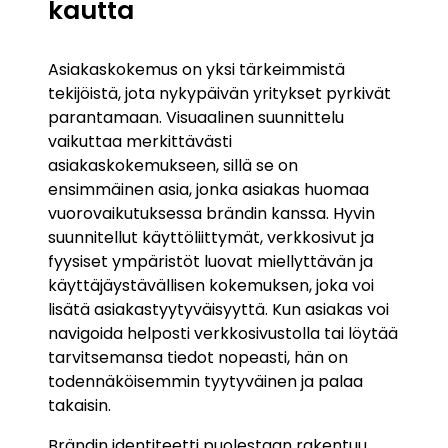
kautta
Asiakaskokemus on yksi tärkeimmistä
tekijöistä, jota nykypäivän yritykset pyrkivät
parantamaan. Visuaalinen suunnittelu
vaikuttaa merkittävästi
asiakaskokemukseen, sillä se on
ensimmäinen asia, jonka asiakas huomaa
vuorovaikutuksessa brändin kanssa. Hyvin
suunnitellut käyttöliittymät, verkkosivut ja
fyysiset ympäristöt luovat miellyttävän ja
käyttäjäystävällisen kokemuksen, joka voi
lisätä asiakastyytyväisyyttä. Kun asiakas voi
navigoida helposti verkkosivustolla tai löytää
tarvitsemansa tiedot nopeasti, hän on
todennäköisemmin tyytyväinen ja palaa
takaisin.
Brändin identiteetti puolestaan rakentuu