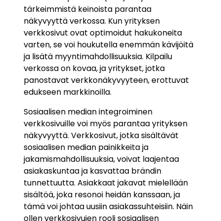
tärkeimmistä keinoista parantaa
näkyvyyttä verkossa. Kun yrityksen
verkkosivut ovat optimoidut hakukoneita
varten, se voi houkutella enemmän kävijöitä
ja lisätä myyntimahdollisuuksia. Kilpailu
verkossa on kovaa, ja yritykset, jotka
panostavat verkkonäkyvyyteen, erottuvat
edukseen markkinoilla.
Sosiaalisen median integroiminen
verkkosivuille voi myös parantaa yrityksen
näkyvyyttä. Verkkosivut, jotka sisältävät
sosiaalisen median painikkeita ja
jakamismahdollisuuksia, voivat laajentaa
asiakaskuntaa ja kasvattaa brändin
tunnettuutta. Asiakkaat jakavat mielellään
sisältöä, joka resonoi heidän kanssaan, ja
tämä voi johtaa uusiin asiakassuhteisiin. Näin
ollen verkkosivujen rooli sosiaalisen