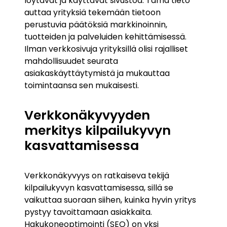
löytävät ja käyttävät sivustoa. Tämä tieto
auttaa yrityksiä tekemään tietoon
perustuvia päätöksiä markkinoinnin,
tuotteiden ja palveluiden kehittämisessä.
Ilman verkkosivuja yrityksillä olisi rajalliset
mahdollisuudet seurata
asiakaskäyttäytymistä ja mukauttaa
toimintaansa sen mukaisesti.
Verkkonäkyvyyden
merkitys kilpailukyvyn
kasvattamisessa
Verkkonäkyvyys on ratkaiseva tekijä
kilpailukyvyn kasvattamisessa, sillä se
vaikuttaa suoraan siihen, kuinka hyvin yritys
pystyy tavoittamaan asiakkaita.
Hakukoneoptimointi (SEO) on yksi