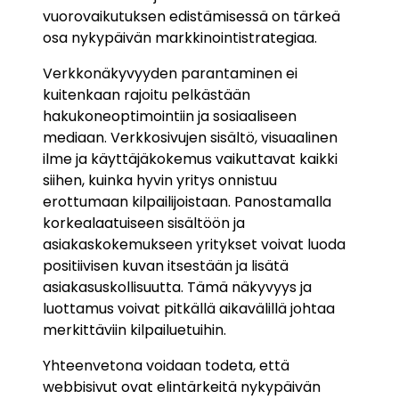
vuorovaikutuksen edistämisessä on tärkeä
osa nykypäivän markkinointistrategiaa.
Verkkonäkyvyyden parantaminen ei
kuitenkaan rajoitu pelkästään
hakukoneoptimointiin ja sosiaaliseen
mediaan. Verkkosivujen sisältö, visuaalinen
ilme ja käyttäjäkokemus vaikuttavat kaikki
siihen, kuinka hyvin yritys onnistuu
erottumaan kilpailijoistaan. Panostamalla
korkealaatuiseen sisältöön ja
asiakaskokemukseen yritykset voivat luoda
positiivisen kuvan itsestään ja lisätä
asiakasuskollisuutta. Tämä näkyvyys ja
luottamus voivat pitkällä aikavälillä johtaa
merkittäviin kilpailuetuihin.
Yhteenvetona voidaan todeta, että
webbisivut ovat elintärkeitä nykypäivän