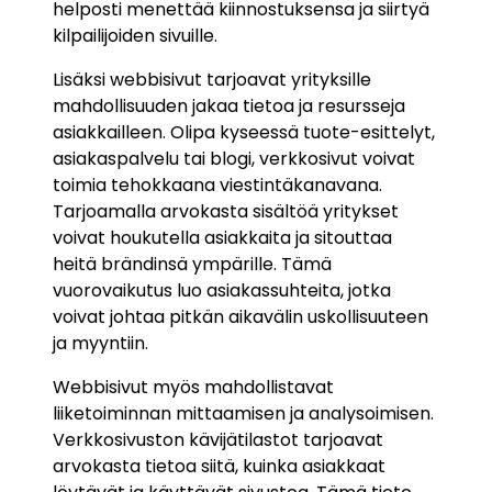
helposti menettää kiinnostuksensa ja siirtyä
kilpailijoiden sivuille.
Lisäksi webbisivut tarjoavat yrityksille
mahdollisuuden jakaa tietoa ja resursseja
asiakkailleen. Olipa kyseessä tuote-esittelyt,
asiakaspalvelu tai blogi, verkkosivut voivat
toimia tehokkaana viestintäkanavana.
Tarjoamalla arvokasta sisältöä yritykset
voivat houkutella asiakkaita ja sitouttaa
heitä brändinsä ympärille. Tämä
vuorovaikutus luo asiakassuhteita, jotka
voivat johtaa pitkän aikavälin uskollisuuteen
ja myyntiin.
Webbisivut myös mahdollistavat
liiketoiminnan mittaamisen ja analysoimisen.
Verkkosivuston kävijätilastot tarjoavat
arvokasta tietoa siitä, kuinka asiakkaat