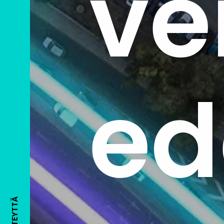
ve
ed