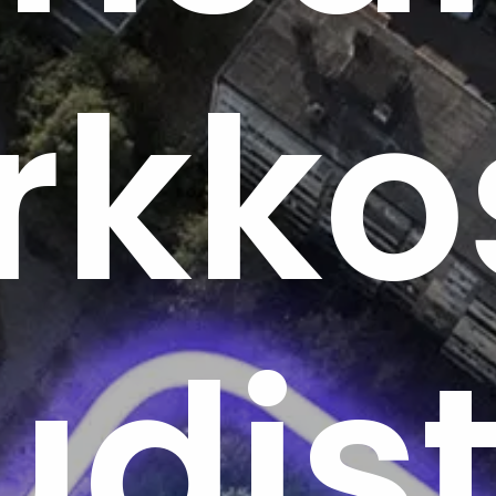
rkko
udis