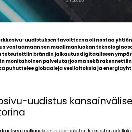
verkkosivu-uudistuksen tavoitteena oli nostaa yhtiön
us vastaamaan sen maailmanluokan teknologiaos
a toteutettiin brändin jalkautus digitaaliseen ympär
iin monitahoinen palvelutarjooma sekä rakennettii
oka puhuttelee globaaleja vesilaitoksia ja energiayht
osivu-uudistus kansainvälis
orina
ydraulisen mallinnuksen ja digitaalisten kaksosten edelläkä