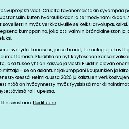
luotiin erottuva, tumma visuaalinen teema, jossa hyödynnet
osivuprojekti vaati Cruelta tavanomaistakin syvempää 
eja brändin tunnusväreillä. Perinteisten kuvapankkikuvien s
ubstanssiin, kuten hydrauliikkaan ja termodynamiikkaan
bstrakteja visualisointeja, joissa brändin revontulivärit – s
t sovellettiin myös verkkosivuille selkeiksi arvolupauksiksi. 
iin tummasta taustasta kuvastaen putkistoja ja virtauksi
egisena kumppanina, joka otti valmiin brändiaineiston ja ja
 valinta loi kaivatun, hieman mystisen, tunnelman ja tunni
luksi.
an ja huipputeknologisen identiteetin.
ena syntyi kokonaisuus, jossa brändi, teknologia ja käyt
aumattomasti. Fluiditilla on nyt käytössään kansainvälis
to, joka tukee yhtiön kasvua ja viestii Fluiditin olevan en
unnittelu ja sisällön kirkast
oimittaja – se on asiantuntijakumppani kaupunkien ja lait
enestyksessä. Helmikuussa 2026 julkaistujen verkkosivujen
viestintää on hyödynnetty myös fyysisissä markkinointimat
uksen eli UX-suunnittelun ytimessä oli navigaation ja si
ytettävissä roll-upeissa.
en. Vanha sivusto koettiin monimutkaiseksi, joten uusi siv
äälinjoihin: kaukoenergiaan (District Energy) ja vesihuolt
ditin sivustoon:
fluidit.com
su varmistaa, että eri kohderyhmät löytävät etsimänsä t
teutus tehtiin WordPress-alustalle Cruen Web Pro -mallil
lpon hallittavuuden ja integroitavuuden myynnin työkaluihin