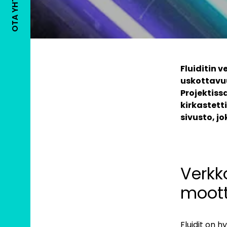
OTA YHTEYTTÄ
Fluiditin 
uskottavu
Projektiss
kirkastett
sivusto, j
Verkk
moott
Fluidit on h