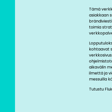
Sivustolle 
Tämä verkk
visualisoint
asiakkaan s
suosittiin a
brändiviesti
nousevat es
toimia strat
visuaalinen
verkkopalve
asiantuntev
Lopputuloks
kohtaavat s
verkkosivus
UX-su
ohjelmistot
aikavälin m
ilmettä ja 
Käyttökokem
messuilla kä
selkeyttämin
selkeisiin p
Tutustu Flui
Tämä ratkai
Tekninen to
sivuston he