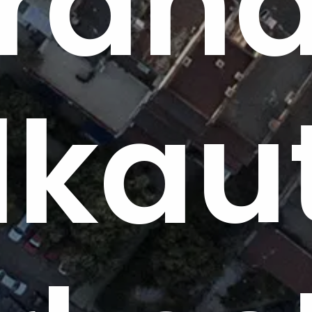
ränd
lkau