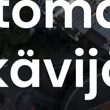
toma
ävij