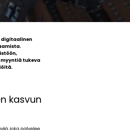
 digitaalinen
aamista.
istöön,
n myyntiä tukeva
iöitä.
en kasvun
vijä, joka palvelee