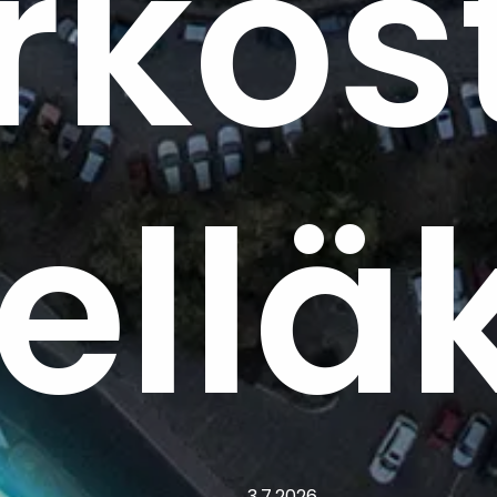
rkos
elläk
3.7.2026