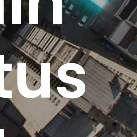
in
tus