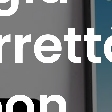
ret
oon