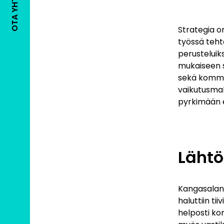
OTA YHTEYTTÄ
Strategia o
työssä tehtä
perusteluik
mukaiseen s
sekä kommun
vaikutusma
pyrkimään 
Läht
Kangasalan k
haluttiin ti
helposti ko