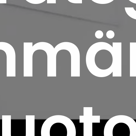
mär
uot