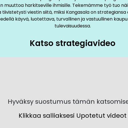
maan Kangasalan kaupungin toimintatapoja ja kuinka ne 
n muuttoa harkitseville ihmisille. Tekemämme työ tuo näi
kehittyvää infrastruktuuria. Esitykset yhdistävät arvot ja v
a tiivistetysti viestin siitä, miksi Kangasala on strategians
vana kasvun kaupunkina.
 edellä käyvä, luotettava, turvallinen ja vastuullinen kaupu
tulevaisuudessa.
ulkoiseen viestintään toteutimme staattisten esitysten lisä
ateriaalit nopeasti omaksuttavaan ja kommunikoitavaan 
Katso strategiavideo
isäiseen viestintään rikastimme videomateriaalin usea
ahaastattelun muodossa, joissa avaamme strategian vaik
den työarkeen ja heidän henkilökohtaisen panoksen tärke
ssa tulevien vuosien aikana.
Hyväksy suostumus tämän katsomis
Klikkaa salliaksesi Upotetut videot