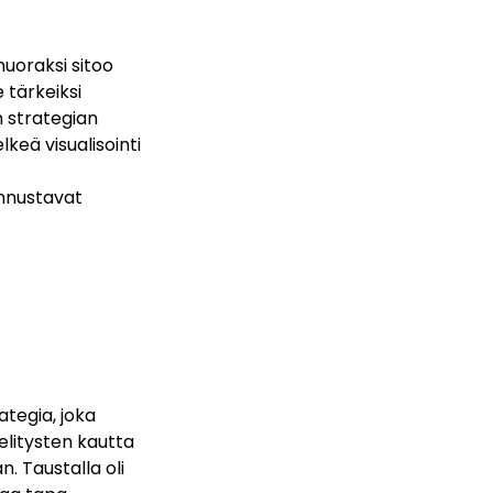
uoraksi sitoo
 tärkeiksi
n strategian
keä visualisointi
nnustavat
ategia, joka
selitysten kautta
. Taustalla oli