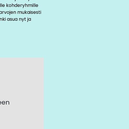
tukevat olemassa
lle kohderyhmille
alttikortit
a arvojen mukaisesti
nki asua nyt ja
ksi videon, joka
muotoon.
mman
utuksia kaupungin
yteen strategian
een