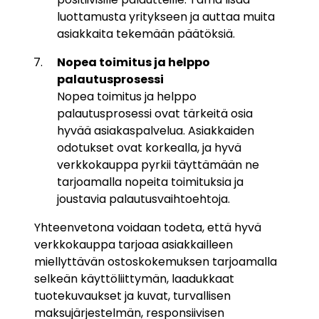
luottamusta yritykseen ja auttaa muita
asiakkaita tekemään päätöksiä.
Nopea toimitus ja helppo
palautusprosessi
Nopea toimitus ja helppo
palautusprosessi ovat tärkeitä osia
hyvää asiakaspalvelua. Asiakkaiden
odotukset ovat korkealla, ja hyvä
verkkokauppa pyrkii täyttämään ne
tarjoamalla nopeita toimituksia ja
joustavia palautusvaihtoehtoja.
Yhteenvetona voidaan todeta, että hyvä
verkkokauppa tarjoaa asiakkailleen
miellyttävän ostoskokemuksen tarjoamalla
selkeän käyttöliittymän, laadukkaat
tuotekuvaukset ja kuvat, turvallisen
maksujärjestelmän, responsiivisen