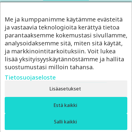
Kysy lisää:
Me ja kumppanimme käytämme evästeitä
ja vastaavia teknologioita kerättyä tietoa
parantaaksemme kokemustasi sivullamme,
analysoidaksemme sitä, miten sitä käytät,
ja markkinointitarkoituksiin. Voit lukea
lisää yksityisyyskäytännöstämme ja hallita
suostumustasi milloin tahansa.
CREATIVE DIRECTOR
Tietosuojaseloste
Sami Nieminen
sami.nieminen@crue.fi
Lisäasetukset
044 580 1834
✕
Estä kaikki
Moro! Miten voin auttaa?
Ota yhteyttä
Salli kaikki