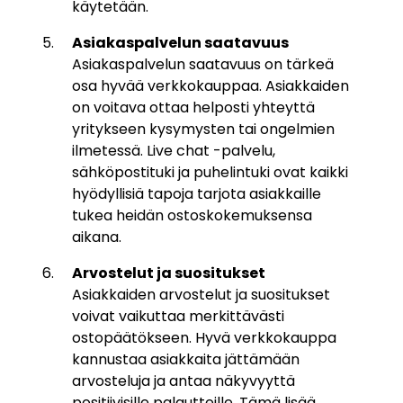
käytetään.
Asiakaspalvelun saatavuus
Asiakaspalvelun saatavuus on tärkeä
osa hyvää verkkokauppaa. Asiakkaiden
on voitava ottaa helposti yhteyttä
yritykseen kysymysten tai ongelmien
ilmetessä. Live chat -palvelu,
sähköpostituki ja puhelintuki ovat kaikki
hyödyllisiä tapoja tarjota asiakkaille
tukea heidän ostoskokemuksensa
aikana.
Arvostelut ja suositukset
Asiakkaiden arvostelut ja suositukset
voivat vaikuttaa merkittävästi
ostopäätökseen. Hyvä verkkokauppa
kannustaa asiakkaita jättämään
arvosteluja ja antaa näkyvyyttä
positiivisille palautteille. Tämä lisää