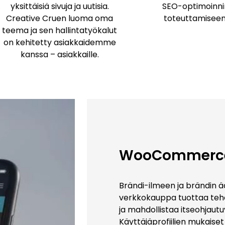
yksittäisiä sivuja ja uutisia.
SEO-optimoinni
Creative Cruen luoma oma
toteuttamiseen
teema ja sen hallintatyökalut
on kehitetty asiakkaidemme
kanssa – asiakkaille.
WooCommerce
Brändi-ilmeen ja brändin
verkkokauppa tuottaa teho
ja mahdollistaa itseohjaut
Käyttäjäprofiilien mukaise