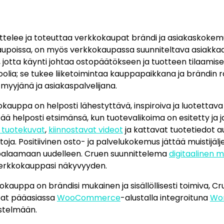
ttelee ja toteuttaa verkkokaupat brändi ja asiakaskokemu
kaupoissa, on myös verkkokaupassa suunniteltava asiakka
ti, jotta käynti johtaa ostopäätökseen ja tuotteen tilaami
olia; se tukee liiketoimintaa kauppapaikkana ja brändin 
 myyjänä ja asiakaspalvelijana.
kauppa on helposti lähestyttävä, inspiroiva ja luotettava
ää helposti etsimänsä, kun tuotevalikoima on esitetty ja ja
 tuotekuvat
,
kiinnostavat videot
ja kattavat tuotetiedot 
ntoja. Positiivinen osto- ja palvelukokemus jättää muistijälj
palaamaan uudelleen. Cruen suunnittelema
digitaalinen m
erkkokauppasi näkyvyyden.
okauppa on brändisi mukainen ja sisällöllisesti toimiva, C
at pääasiassa
WooCommerce
-alustalla integroituna
Wo
estelmään.