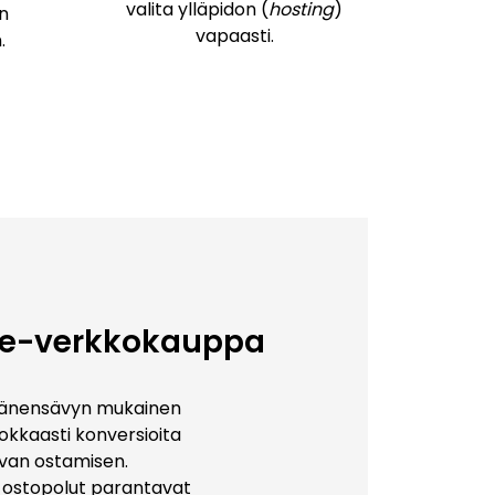
valita ylläpidon (
hosting
)
n
vapaasti.
.
-verkkokauppa
 äänensävyn mukainen
kkaasti konversioita
uvan ostamisen.
t ostopolut parantavat