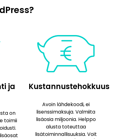
dPress?
i ja
Kustannustehokkuus
Avoin lähdekoodi, ei
lisenssimaksuja. Valmiita
sta on
lisäosia miljoonia. Helppo
e toimii
alusta toteuttaa
idusti.
lisätoiminnallisuuksia. Voit
isäosat