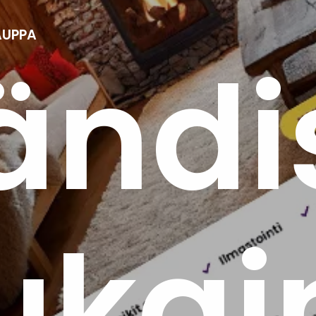
UPPA
ändi
kai