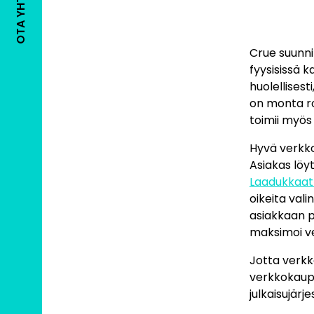
OTA YHTEYTTÄ
Crue suunni
fyysisissä 
huolellises
on monta ro
toimii myös
Hyvä verkko
Asiakas löyt
Laadukkaat
oikeita vali
asiakkaan 
maksimoi v
Jotta verkk
verkkokaup
julkaisujärj