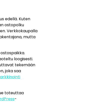
s edellä. Kuten
an ostopolku
seen. Verkkokaupalla
rakentajana, mutta
 ostospaikka.
oteltu loogisesti.
auttavat tekemään
en, joka saa
arkkinointi
rue toteuttaa
rdPress
-