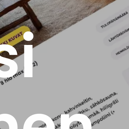
si
nen