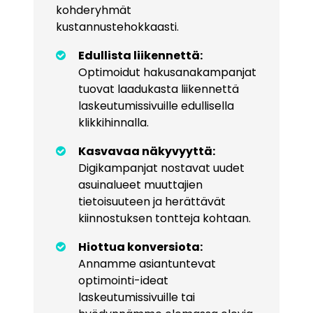
kohderyhmät
kustannustehokkaasti
.
Edullista liikennettä:
Optimoidut hakusanakampanjat
tuovat laadukasta liikennettä
laskeutumissivuille edullisella
klikkihinnalla.
Kasvavaa näkyvyyttä:
Digikampanjat nostavat uudet
asuinalueet muuttajien
tietoisuuteen ja herättävät
kiinnostuksen tontteja kohtaan.
Hiottua konversiota:
Annamme asiantuntevat
optimointi-ideat
laskeutumissivuille tai