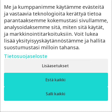
Me ja kumppanimme käytämme evästeitä
ja vastaavia teknologioita kerättyä tietoa
parantaaksemme kokemustasi sivullamme,
analysoidaksemme sitä, miten sitä käytät,
ja markkinointitarkoituksiin. Voit lukea
lisää yksityisyyskäytännöstämme ja hallita
suostumustasi milloin tahansa.
Tietosuojaseloste
Lisäasetukset
Visuaalinen ilme, verkkosivut
✕
Estä kaikki
ja digimarkkinointia
Moro! Miten voin auttaa?
maailmanluokan
maalaiskylälle
Salli kaikki
Crue on auttanut Jämsän Hallia avaimet
käteen -periaatteella kaikessa visuaalisen