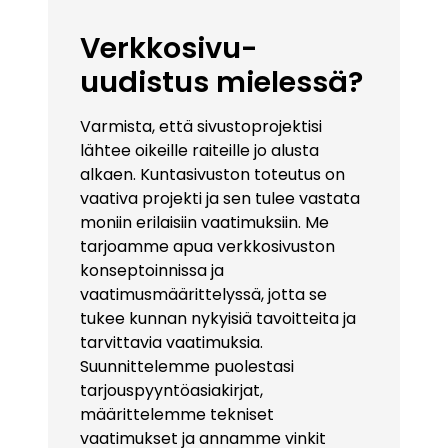
Verkkosivu-
uudistus mielessä?
Varmista, että sivustoprojektisi
lähtee oikeille raiteille jo alusta
alkaen. Kuntasivuston toteutus on
vaativa projekti ja sen tulee vastata
moniin erilaisiin vaatimuksiin. Me
tarjoamme apua verkkosivuston
konseptoinnissa ja
vaatimusmäärittelyssä, jotta se
tukee kunnan nykyisiä tavoitteita ja
tarvittavia vaatimuksia.
Suunnittelemme puolestasi
tarjouspyyntöasiakirjat,
määrittelemme tekniset
vaatimukset ja annamme vinkit