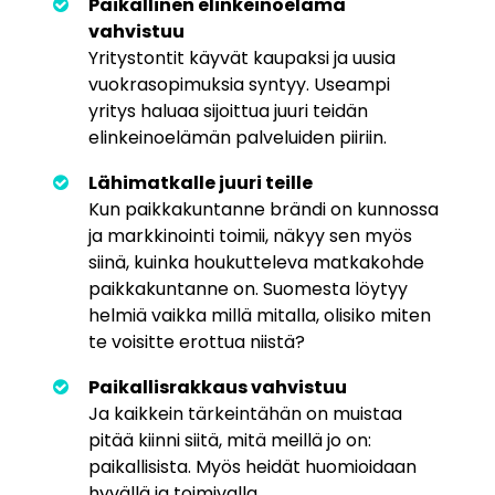
Paikallinen elinkeinoelämä
vahvistuu
Yritystontit käyvät kaupaksi ja uusia
vuokrasopimuksia syntyy. Useampi
yritys haluaa sijoittua juuri teidän
elinkeinoelämän palveluiden piiriin.
Lähimatkalle juuri teille
Kun paikkakuntanne brändi on kunnossa
ja markkinointi toimii, näkyy sen myös
siinä, kuinka houkutteleva matkakohde
paikkakuntanne on. Suomesta löytyy
helmiä vaikka millä mitalla, olisiko miten
te voisitte erottua niistä?
Paikallisrakkaus vahvistuu
Ja kaikkein tärkeintähän on muistaa
pitää kiinni siitä, mitä meillä jo on:
paikallisista. Myös heidät huomioidaan
hyvällä ja toimivalla